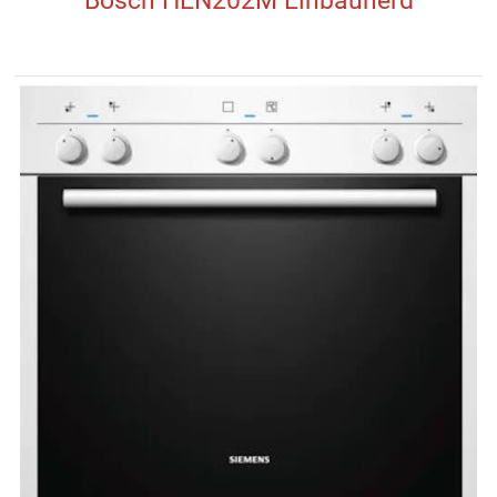
Bosch HEN202M Einbauherd