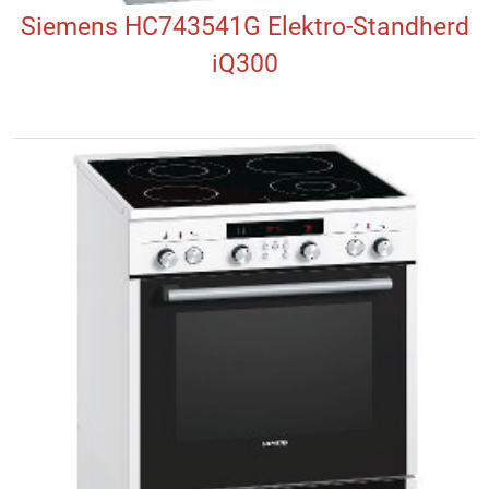
Siemens HC743541G Elektro-Standherd
iQ300