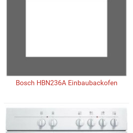
Bosch HBN236A Einbaubackofen