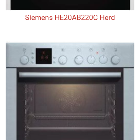
Siemens HE20AB220C Herd