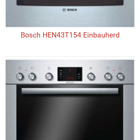
Bosch HEN43T154 Einbauherd