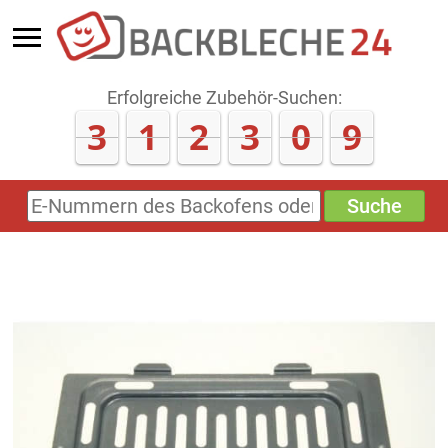
Erfolgreiche Zubehör-Suchen:
3
1
2
3
0
9
Suche
E-
Nummern
des
Backofens
oder
Zubehörs
(keine
Sonderzeichen)