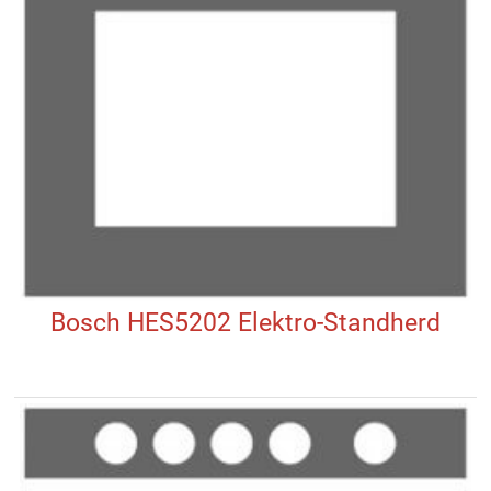
Bosch HES5202 Elektro-Standherd