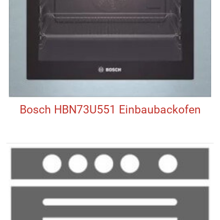
Bosch HBN73U551 Einbaubackofen