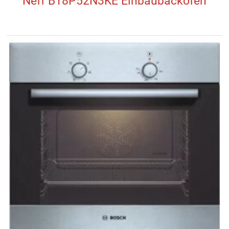
Neff B18P52N3KE Einbaubackofen