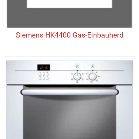
Siemens HK4400 Gas-Einbauherd