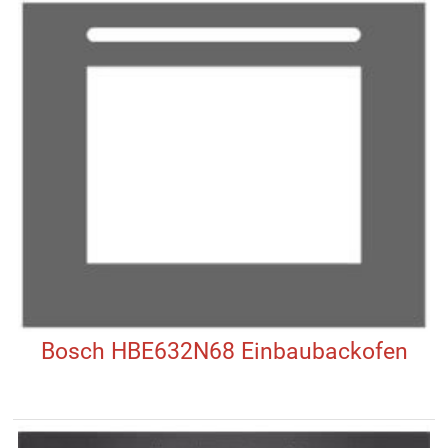
Bosch HBE632N68 Einbaubackofen