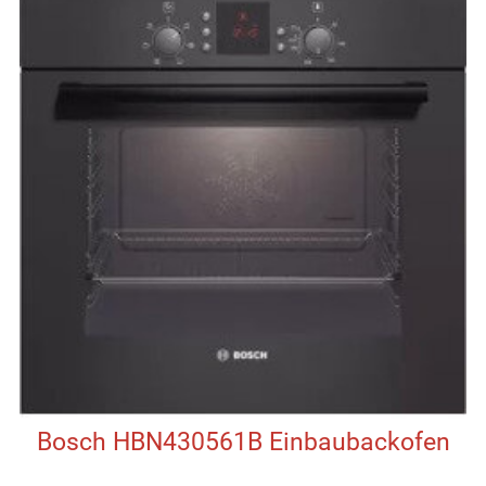
Bosch HBN430561B Einbaubackofen