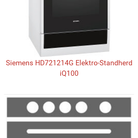
Siemens HD721214G Elektro-Standherd
iQ100