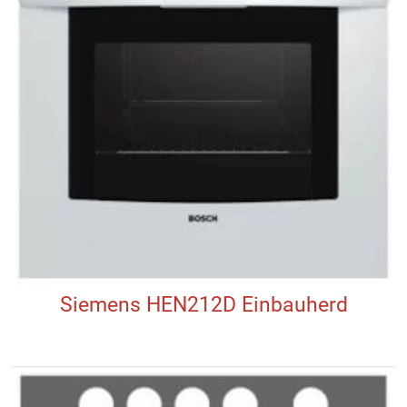
Siemens HEN212D Einbauherd