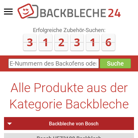
Erfolgreiche Zubehör-Suchen:
3
1
2
3
1
6
Suche
E-
Nummern
des
Backofens
Alle Produkte aus der
oder
Zubehörs
(keine
Kategorie Backbleche
Sonderzeichen)
Backbleche von Bosch