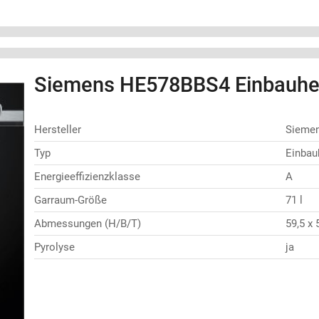
Siemens HE578BBS4 Einbauhe
Hersteller
Sieme
Typ
Einbau
Energieeffizienzklasse
A
Garraum-Größe
71 l
Abmessungen (H/B/T)
59,5 x 
Pyrolyse
ja