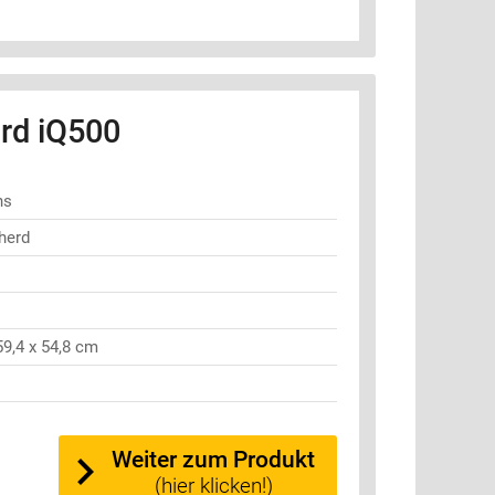
rd iQ500
ns
herd
59,4 x 54,8 cm
Weiter zum Produkt
(hier klicken!)