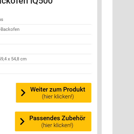
ckofen iQ500
ns
-Backofen
59,4 x 54,8 cm
Weiter zum Produkt
(hier klicken!)
Passendes Zubehör
(hier klicken!)