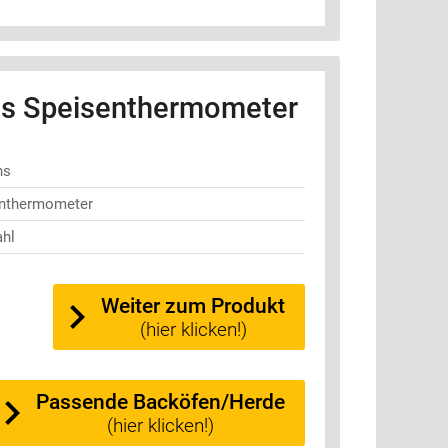
s Speisenthermometer
ns
nthermometer
ahl
Weiter zum Produkt
(hier klicken!)
Passende Backöfen/Herde
(hier klicken!)