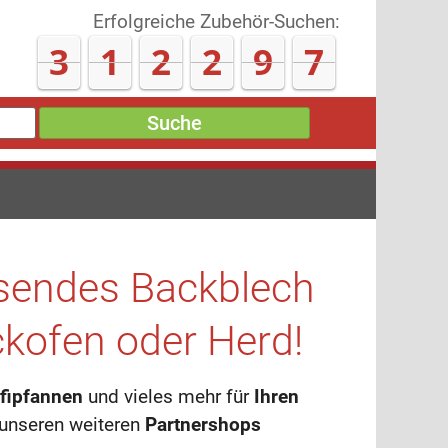
Erfolgreiche Zubehör-Suchen:
3
1
2
3
0
8
Suche
assendes Backblech
ckofen oder Herd!
ofipfannen
und vieles mehr für
Ihren
unseren weiteren
Partnershops