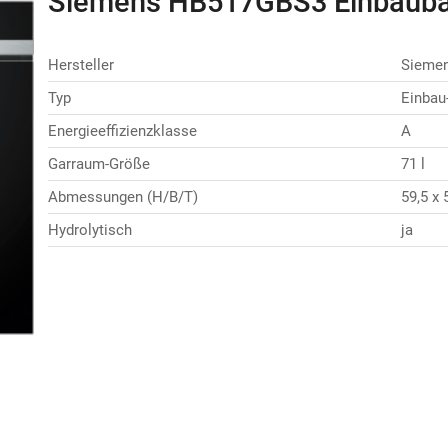
Siemens HB517GBS3 Einbauba
Hersteller
Sieme
Typ
Einbau
Energieeffizienzklasse
A
Garraum-Größe
71 l
Abmessungen (H/B/T)
59,5 x 
Hydrolytisch
ja