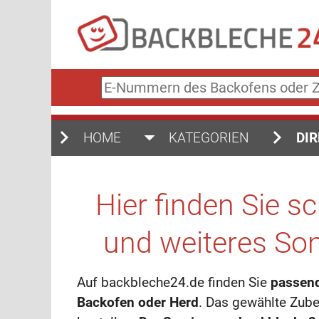
E-
Nummern
des
Backofens
HOME
KATEGORIEN
DIR
oder
Zubehörs
(keine
Sonderzeichen)
Hier finden Sie s
und weiteres Son
Auf backbleche24.de finden Sie
passen
Backofen oder Herd
. Das gewählte Zub