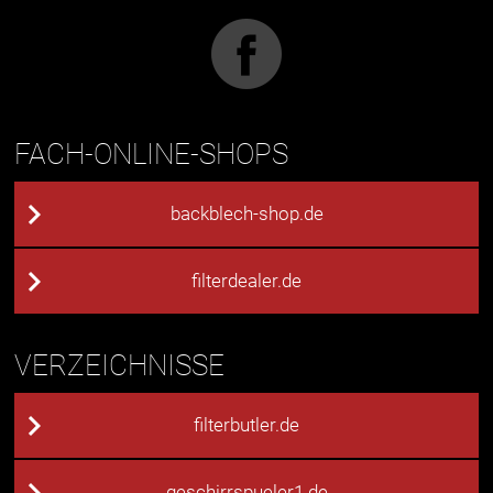
FACH-ONLINE-SHOPS
backblech-shop.de
filterdealer.de
VERZEICHNISSE
filterbutler.de
geschirrspueler1.de