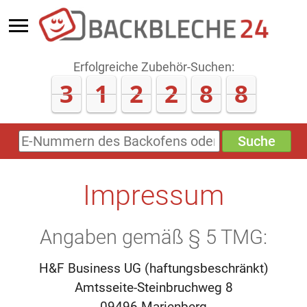
Erfolgreiche Zubehör-Suchen:
3
1
2
2
9
6
Suche
E-
Nummern
des
Backofens
Impressum
oder
Zubehörs
(keine
Sonderzeichen)
Angaben gemäß § 5 TMG:
H&F Business UG (haftungsbeschränkt)
Amtsseite-Steinbruchweg 8
09496 Marienberg