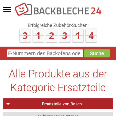
Erfolgreiche Zubehör-Suchen:
3
1
2
3
1
4
Suche
E-
Nummern
des
Backofens
Alle Produkte aus der
oder
Zubehörs
(keine
Kategorie Ersatzteile
Sonderzeichen)
Ersatzteile von Bosch