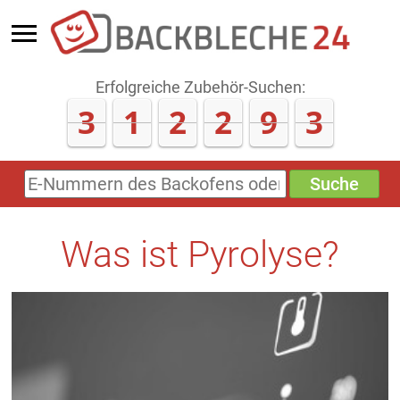
Erfolgreiche Zubehör-Suchen:
3
1
2
2
9
6
Suche
E-
Nummern
des
Backofens
Was ist Pyrolyse?
oder
Zubehörs
(keine
Sonderzeichen)