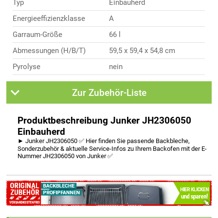
Typ
Einbauherd
Energieeffizienzklasse
A
Garraum-Größe
66 l
Abmessungen (H/B/T)
59,5 x 59,4 x 54,8 cm
Pyrolyse
nein
Zur Zubehör-Liste
Produktbeschreibung Junker JH2306050
Einbauherd
► Junker JH2306050 ✅ Hier finden Sie passende Backbleche,
Sonderzubehör & aktuelle Service-Infos zu Ihrem Backofen mit der E-
Nummer JH2306050 von Junker ✅