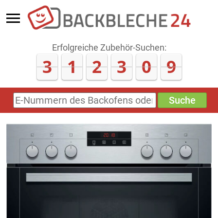
Erfolgreiche Zubehör-Suchen:
3
1
2
3
0
9
Suche
E-
Nummern
des
Backofens
oder
Zubehörs
(keine
Sonderzeichen)