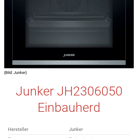
(Bild: Junker)
Junker JH2306050
Einbauherd
Hersteller
Junker