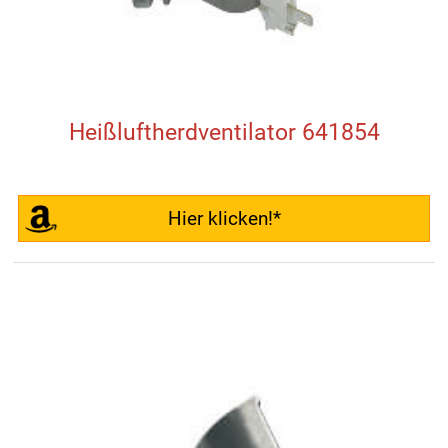
Heißluftherdventilator 641854
Hier klicken!*