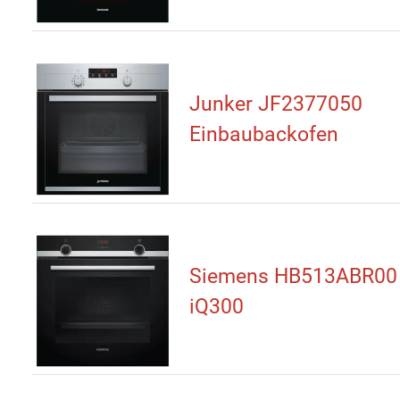
Junker JF2377050
Einbaubackofen
Siemens HB513ABR00
iQ300