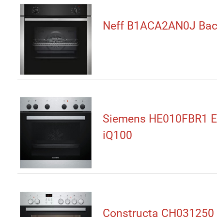
Neff B1ACA2AN0J Bac
Siemens HE010FBR1 E
iQ100
Constructa CH031250