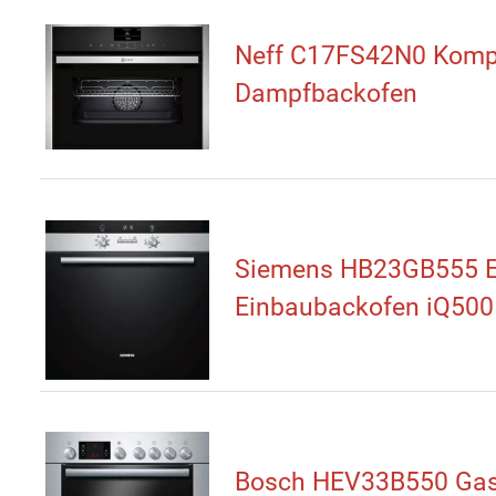
Neff C17FS42N0 Komp
Dampfbackofen
Siemens HB23GB555 El
Einbaubackofen iQ500
Bosch HEV33B550 Gas