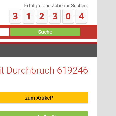
Erfolgreiche Zubehör-Suchen:
3
1
2
3
1
5
Suche
it Durchbruch 619246
zum Artikel*