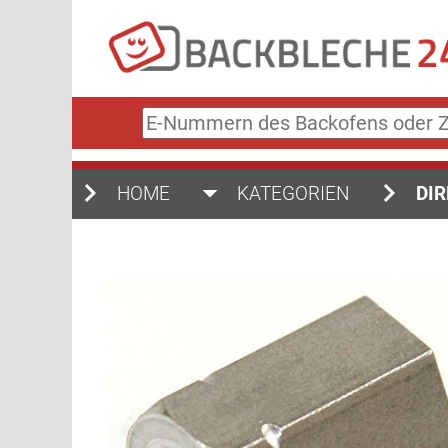
E-
Nummern
des
Backofens
HOME
KATEGORIEN
DIR
oder
Zubehörs
(keine
Sonderzeichen)