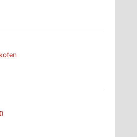
kofen
0