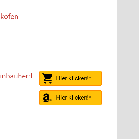
kofen
inbauherd
Hier klicken!*
Hier klicken!*