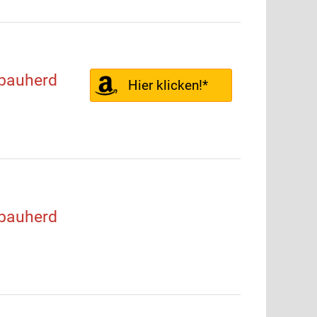
bauherd
Hier klicken!*
bauherd