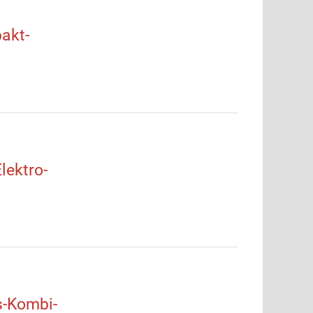
akt-
ektro-
-Kombi-