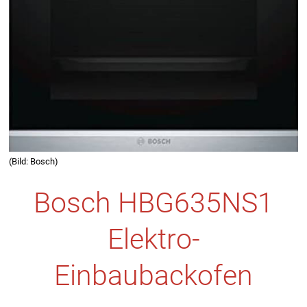
(Bild: Bosch)
Bosch HBG635NS1
Elektro-
Einbaubackofen