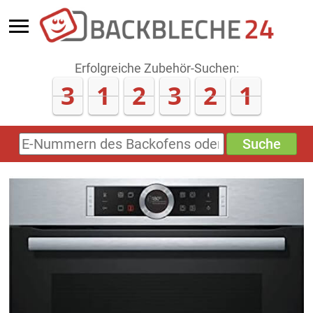
Erfolgreiche Zubehör-Suchen:
3
1
2
3
2
1
Suche
E-
Nummern
des
Backofens
oder
Zubehörs
(keine
Sonderzeichen)