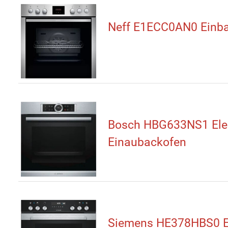
Neff E1ECC0AN0 Einb
Bosch HBG633NS1 Elek
Einaubackofen
Siemens HE378HBS0 E