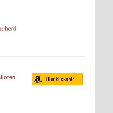
auherd
kofen
Hier klicken!*