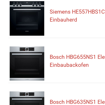
Siemens HE557HBS1C
Einbauherd
Bosch HBG655NS1 Elek
Einbaubackofen
Bosch HBG635NS1 Elek