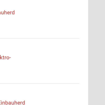
auherd
tro-
inbauherd