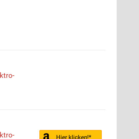
tro-
tro-
Hier klicken!*