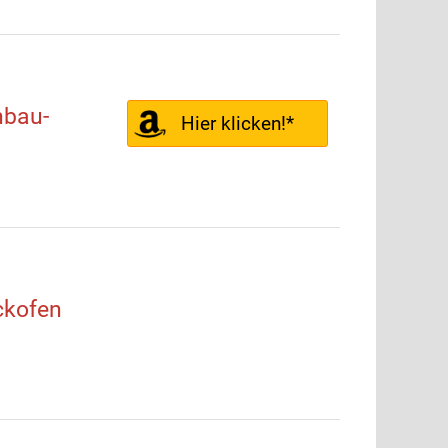
bau-
Hier klicken!*
kofen