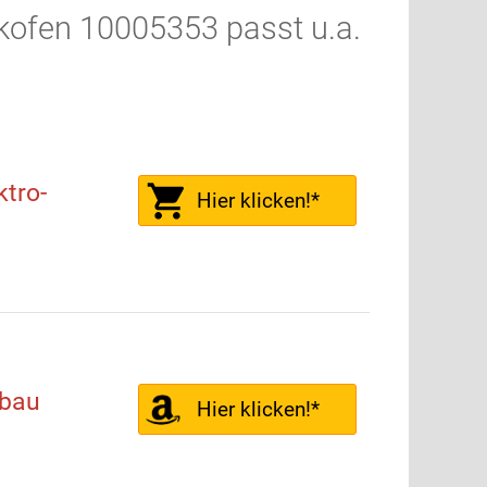
kofen 10005353 passt u.a.
tro-
Hier klicken!*
bau
Hier klicken!*