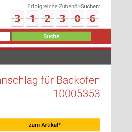
Erfolgreiche Zubehör-Suchen:
3
1
2
3
1
7
Suche
anschlag für Backofen
10005353
zum Artikel*