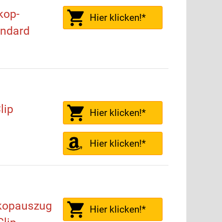
kop-
Hier klicken!*
andard
lip
Hier klicken!*
Hier klicken!*
kopauszug
Hier klicken!*