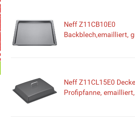
Neff Z11CB10E0
Backblech,emailliert, 
Neff Z11CL15E0 Deckel
Profipfanne, emailliert