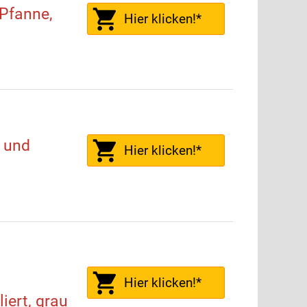
Pfanne,
Hier klicken!*
 und
Hier klicken!*
Hier klicken!*
iert, grau