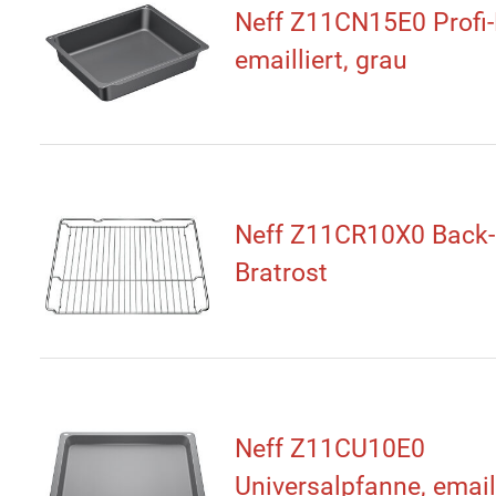
Neff Z11CN15E0 Profi-
emailliert, grau
Neff Z11CR10X0 Back-
Bratrost
Neff Z11CU10E0
Universalpfanne, emaill