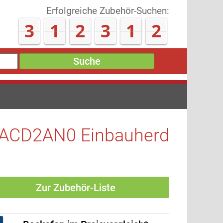
Erfolgreiche Zubehör-Suchen:
3
1
2
3
2
2
Suche
1ACD2AN0 Einbauherd
Zur Zubehör-Liste