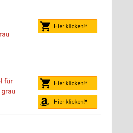
Hier klicken!*
grau
 für
Hier klicken!*
, grau
Hier klicken!*