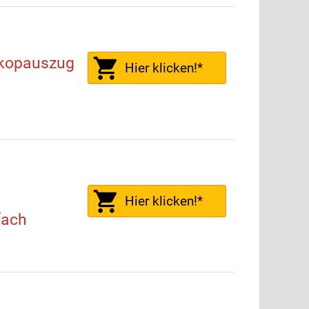
skopauszug
Hier klicken!*
Hier klicken!*
fach