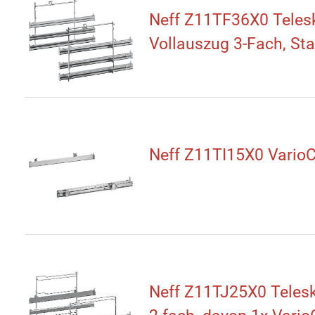
Neff Z11TF36X0 Teles
Vollauszug 3-Fach, St
Neff Z11TI15X0 VarioC
Neff Z11TJ25X0 Teles