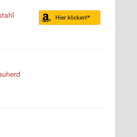
tahl
Hier klicken!*
auherd