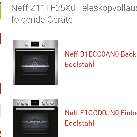
Neff Z11TF25X0 Teleskopvollausz
folgende Geräte
Neff B1ECC0AN0 Back
Edelstahl
Neff E1GCD0JN0 Einb
Edelstahl