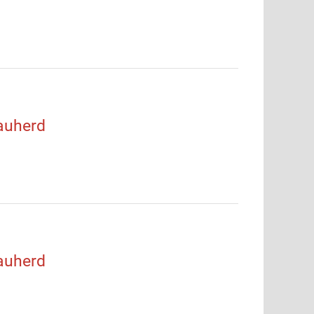
auherd
auherd