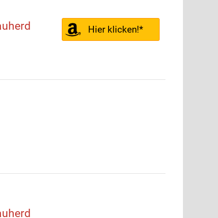
auherd
Hier klicken!*
auherd