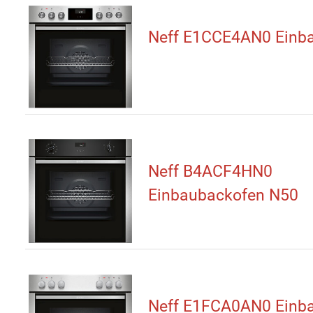
Neff E1CCE4AN0 Einb
Neff B4ACF4HN0
Einbaubackofen N50
Neff E1FCA0AN0 Einb