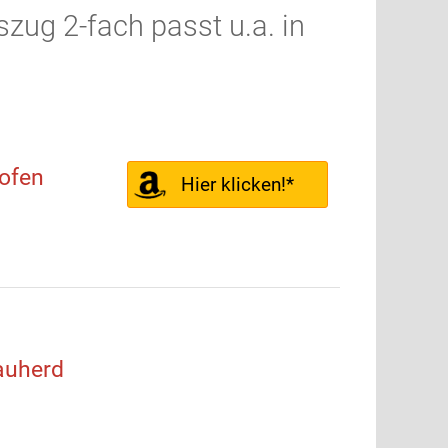
ug 2-fach passt u.a. in
ofen
Hier klicken!*
auherd