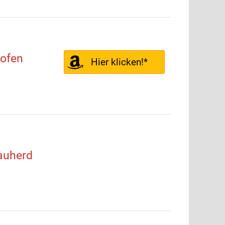
ofen
Hier klicken!*
auherd