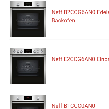
Neff B2CCG6AN0 Edels
Backofen
Neff E2CCG6AN0 Einb
Neff B1CCC0AN0