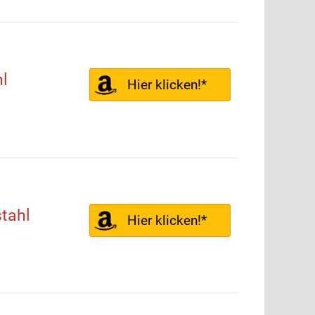
l
Hier klicken!*
tahl
Hier klicken!*