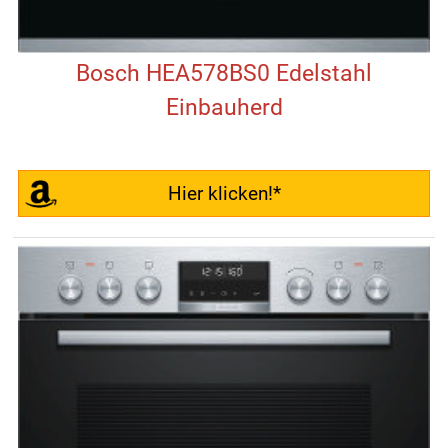
Bosch HEA578BS0 Edelstahl
Einbauherd
Hier klicken!*