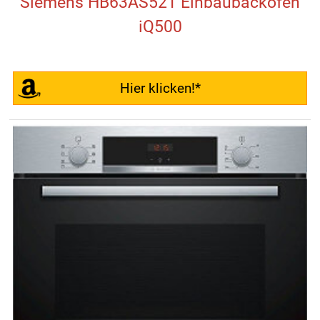
Siemens HB63AS521 Einbaubackofen
iQ500
Hier klicken!*