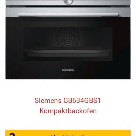
Siemens CB634GBS1
Kompaktbackofen