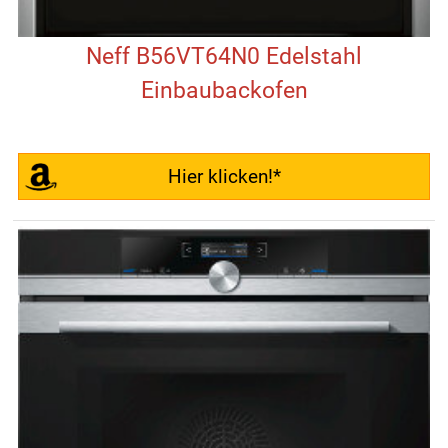
Neff B56VT64N0 Edelstahl
Einbaubackofen
Hier klicken!*