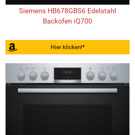
Siemens HB678GBS6 Edelstahl
Backofen iQ700
Hier klicken!*