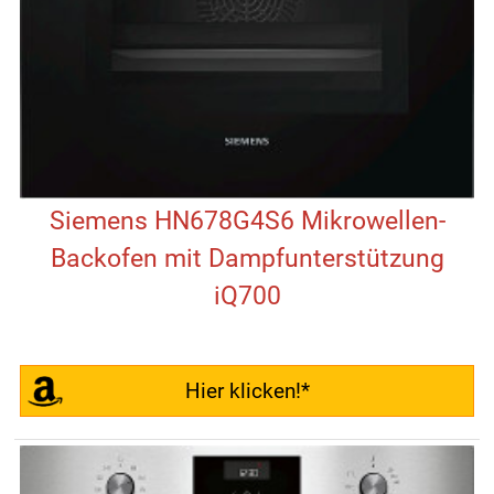
Siemens HN678G4S6 Mikrowellen-
Backofen mit Dampfunterstützung
iQ700
Hier klicken!*