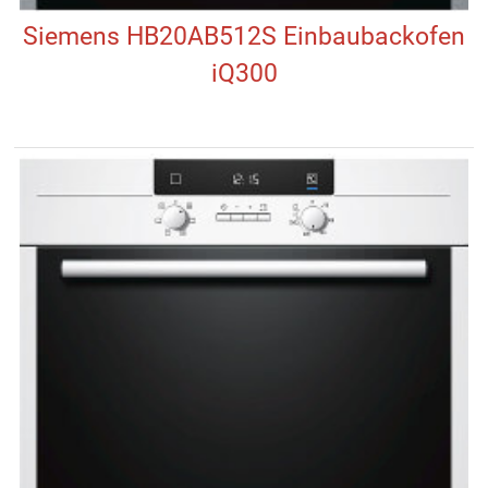
Siemens HB20AB512S Einbaubackofen
iQ300