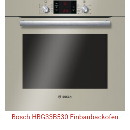
Bosch HBG33B530 Einbaubackofen