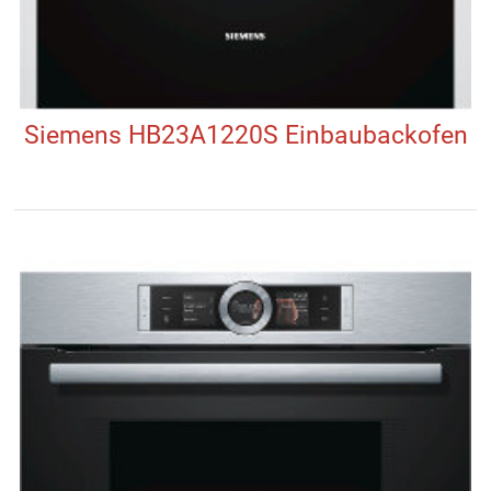
Siemens HB23A1220S Einbaubackofen