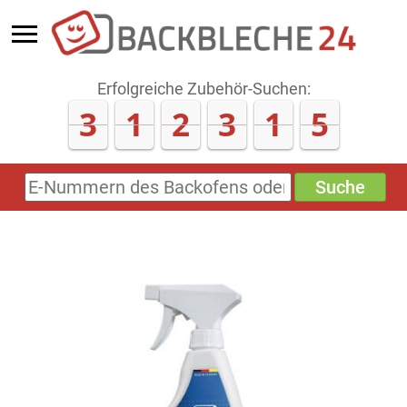
Erfolgreiche Zubehör-Suchen:
3
1
2
3
1
5
Suche
E-
Nummern
des
Backofens
oder
Zubehörs
(keine
Sonderzeichen)