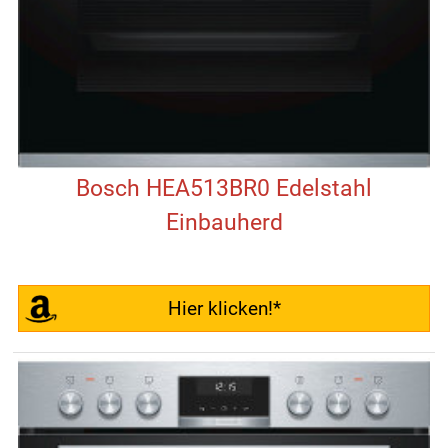
Bosch HEA513BR0 Edelstahl
Einbauherd
Hier klicken!*