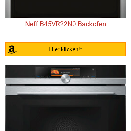
Neff B45VR22N0 Backofen
Hier klicken!*