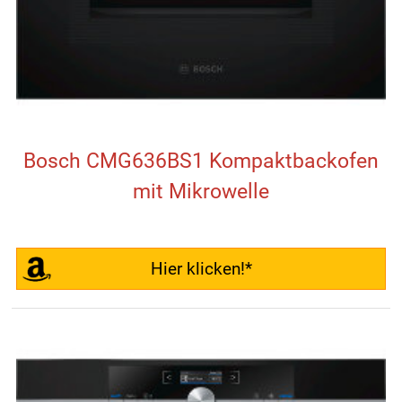
Bosch CMG636BS1 Kompaktbackofen
mit Mikrowelle
Hier klicken!*