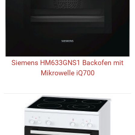
Siemens HM633GNS1 Backofen mit
Mikrowelle iQ700