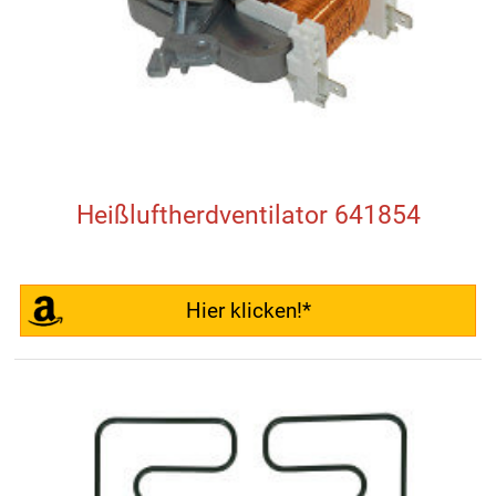
Heißluftherdventilator 641854
Hier klicken!*