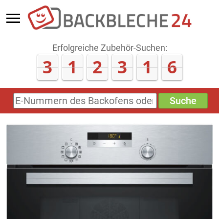
Erfolgreiche Zubehör-Suchen:
3
1
2
3
1
6
Suche
E-
Nummern
des
Backofens
oder
Zubehörs
(keine
Sonderzeichen)