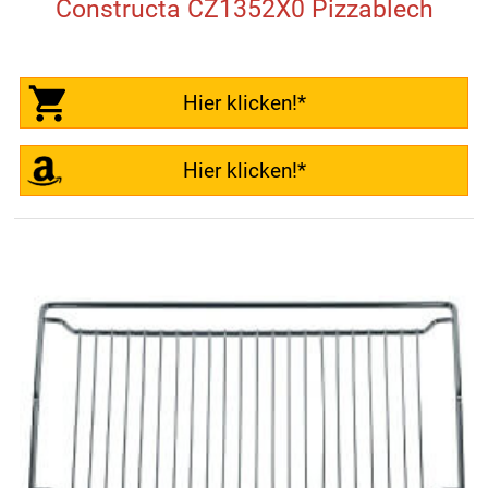
Constructa CZ1352X0 Pizzablech
Hier klicken!*
Hier klicken!*