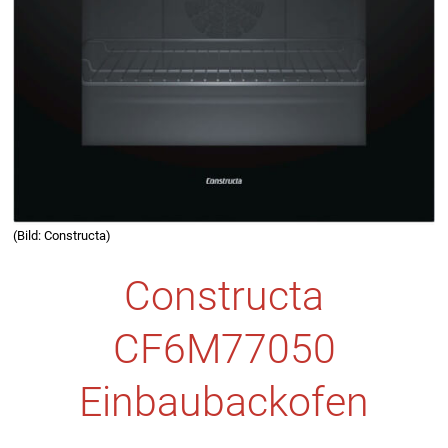
(Bild: Constructa)
Constructa
CF6M77050
Einbaubackofen