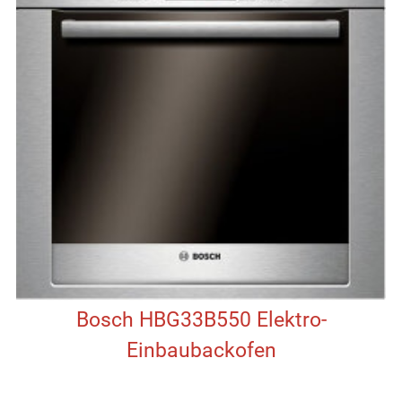
Bosch HBG33B550 Elektro-
Einbaubackofen