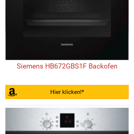
Siemens HB672GBS1F Backofen
Hier klicken!*