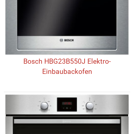
Bosch HBG23B550J Elektro-
Einbaubackofen