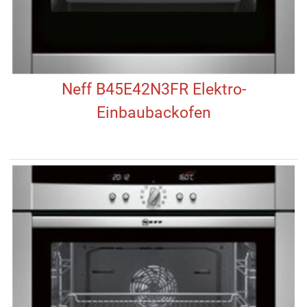
Neff B45E42N3FR Elektro-
Einbaubackofen