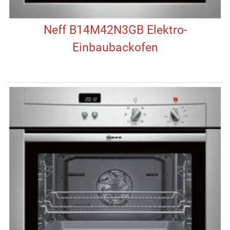
Neff B14M42N3GB Elektro-
Einbaubackofen