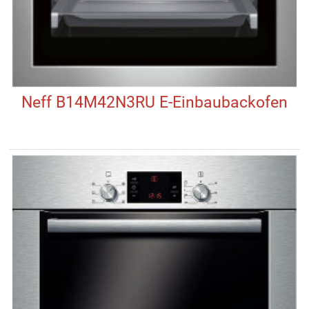
Neff B14M42N3RU E-Einbaubackofen