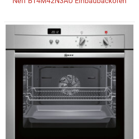
Neff B14M42N3AU Einbaubackofen