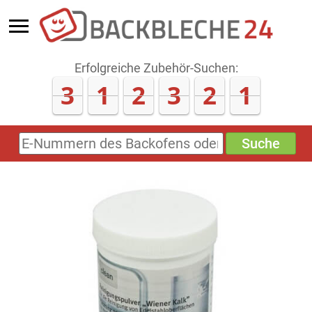
Erfolgreiche Zubehör-Suchen:
3
1
2
3
2
1
Suche
E-
Nummern
des
Backofens
oder
Zubehörs
(keine
Sonderzeichen)