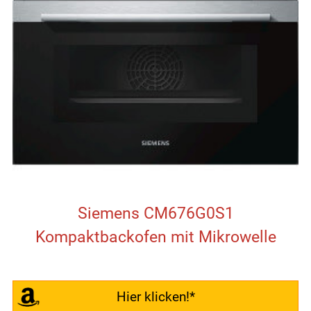
Siemens CM676G0S1
Kompaktbackofen mit Mikrowelle
Hier klicken!*