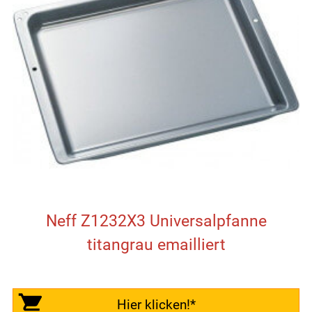
Neff Z1232X3 Universalpfanne
titangrau emailliert
Hier klicken!*