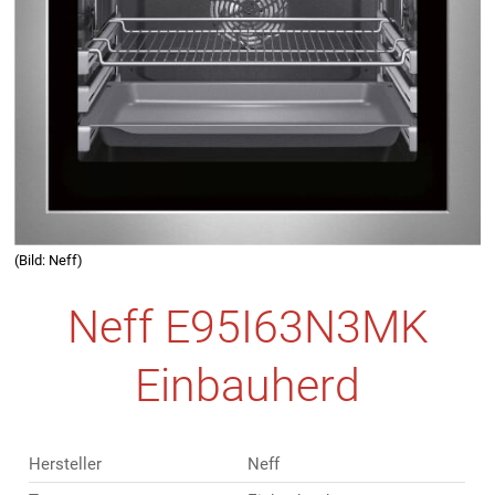
(Bild: Neff)
Neff E95I63N3MK
Einbauherd
Hersteller
Neff