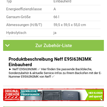
Typ
Einbauherd
Energieeffizienzklasse
A
Garraum-Größe
66 l
Abmessungen (H/B/T)
59,5 x 59,5 x 55,0 cm
Hydrolytisch
ja
Zur Zubehör-Liste
Produktbeschreibung Neff E95I63N3MK
Einbauherd
► Neff E95I63N3MK ✅ Hier finden Sie passende Backbleche,
Sonderzubehör & aktuelle Service-Infos zu Ihrem Backofen mit der E-
Nummer E95I63N3MK von Neff ✅