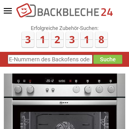
Erfolgreiche Zubehör-Suchen:
3
1
2
3
1
8
Suche
E-
Nummern
des
Backofens
oder
Zubehörs
(keine
Sonderzeichen)