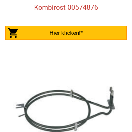
Kombirost 00574876
Hier klicken!*