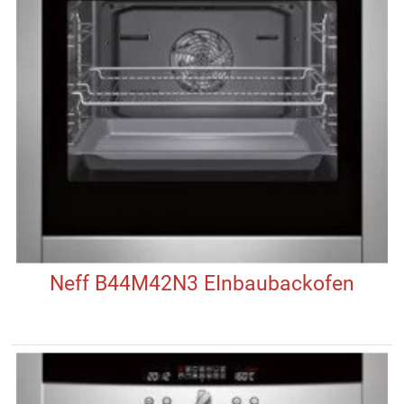
Neff B44M42N3 EInbaubackofen