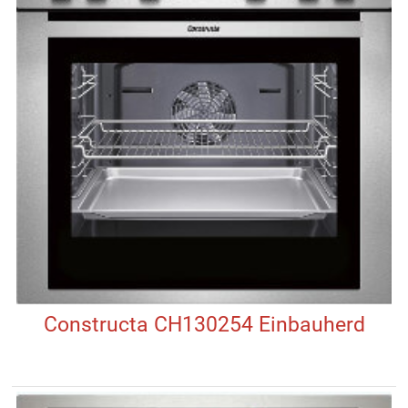
Constructa CH130254 Einbauherd