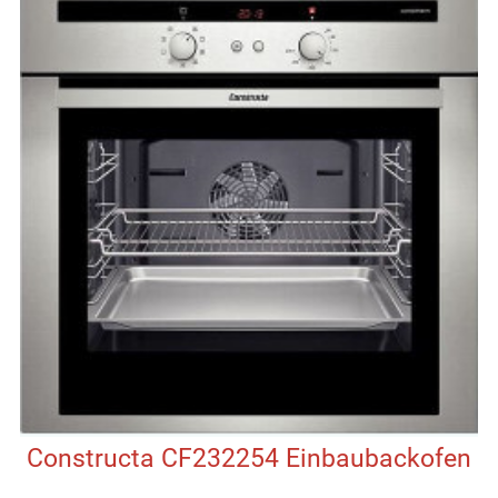
Constructa CF232254 Einbaubackofen