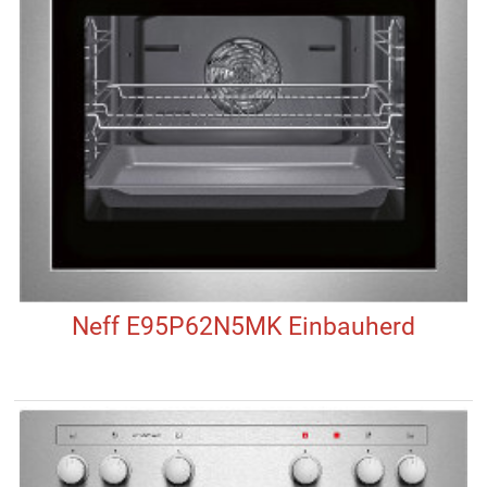
Neff E95P62N5MK Einbauherd