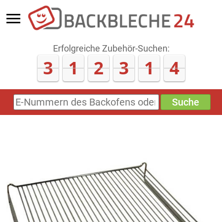
Erfolgreiche Zubehör-Suchen:
3
1
2
3
1
4
Suche
E-
Nummern
des
Backofens
oder
Zubehörs
(keine
Sonderzeichen)