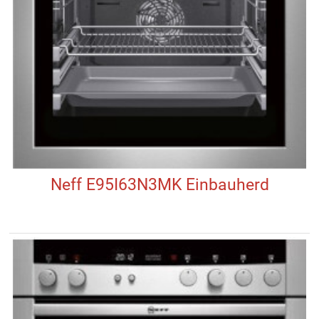
Neff E95I63N3MK Einbauherd