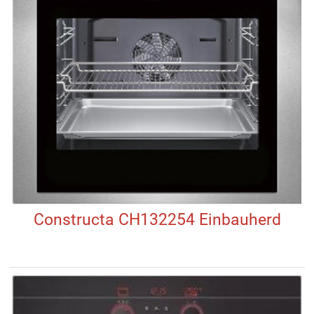
Constructa CH132254 Einbauherd