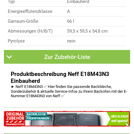
Typ
Einbauherd
Energieeffizienzklasse
A
Garraum-Größe
66 l
Abmessungen (H/B/T)
59,5 x 59,5 x 54,8 cm
Pyrolyse
nein
Zur Zubehör-Liste
Produktbeschreibung Neff E18M43N3
Einbauherd
► Neff E18M43N3 ✅ Hier finden Sie passende Backbleche,
Sonderzubehör & aktuelle Service-Infos zu Ihrem Backofen mit der E-
Nummer E18M43N3 von Neff ✅