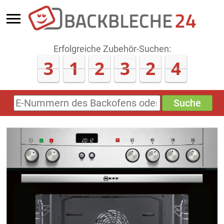
Erfolgreiche Zubehör-Suchen:
3
1
2
3
2
4
Suche
E-
Nummern
des
Backofens
oder
Zubehörs
(keine
Sonderzeichen)