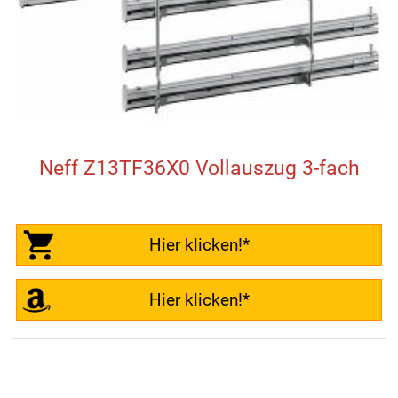
Neff Z13TF36X0 Vollauszug 3-fach
Hier klicken!*
Hier klicken!*