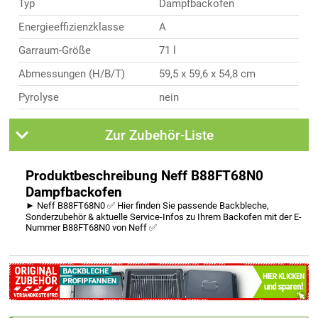
Typ
Dampfbackofen
Energieeffizienzklasse
A
Garraum-Größe
71 l
Abmessungen (H/B/T)
59,5 x 59,6 x 54,8 cm
Pyrolyse
nein
Zur Zubehör-Liste
Produktbeschreibung Neff B88FT68N0
Dampfbackofen
► Neff B88FT68N0 ✅ Hier finden Sie passende Backbleche,
Sonderzubehör & aktuelle Service-Infos zu Ihrem Backofen mit der E-
Nummer B88FT68N0 von Neff ✅