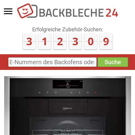
Erfolgreiche Zubehör-Suchen:
3
1
2
3
0
9
Suche
E-
Nummern
des
Backofens
oder
Zubehörs
(keine
Sonderzeichen)