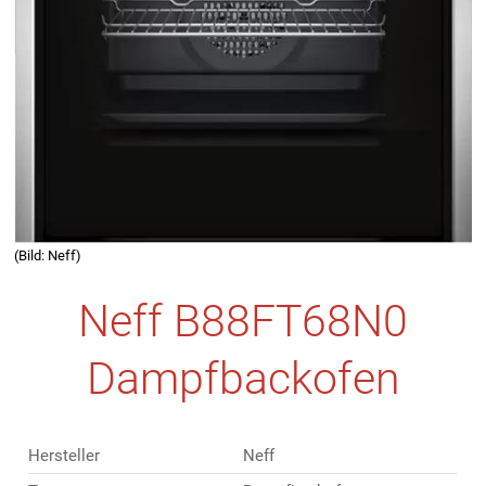
(Bild: Neff)
Neff B88FT68N0
Dampfbackofen
Hersteller
Neff