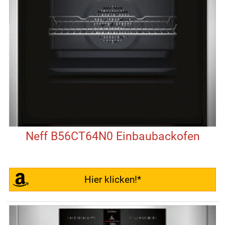
Neff B56CT64N0 Einbaubackofen
Hier klicken!*