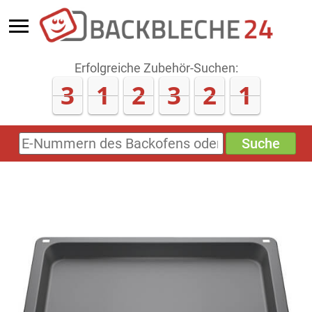
Erfolgreiche Zubehör-Suchen:
3
1
2
3
2
1
Suche
E-
Nummern
des
Backofens
oder
Zubehörs
(keine
Sonderzeichen)