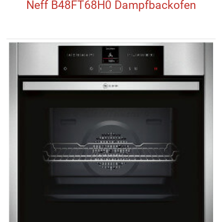
Neff B48FT68H0 Dampfbackofen