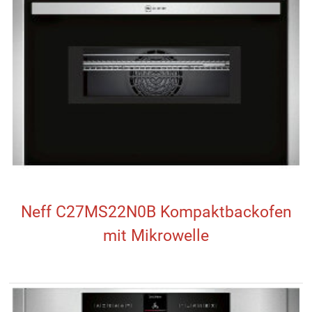
Neff C27MS22N0B Kompaktbackofen
mit Mikrowelle