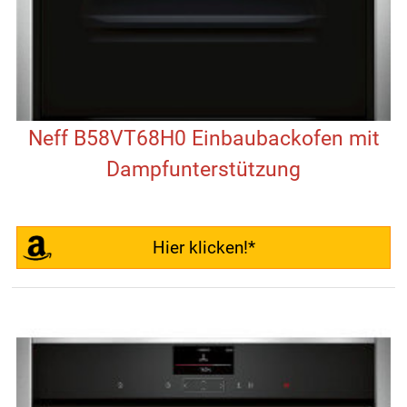
Neff B58VT68H0 Einbaubackofen mit
Dampfunterstützung
Hier klicken!*