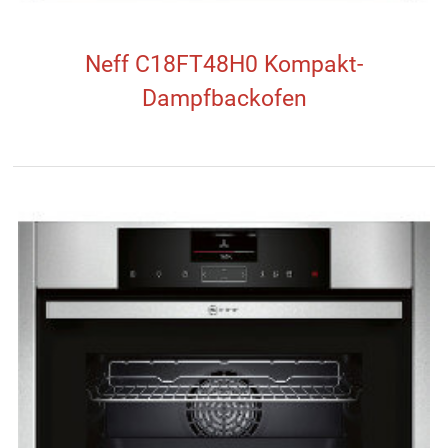
Neff C18FT48H0 Kompakt-
Dampfbackofen