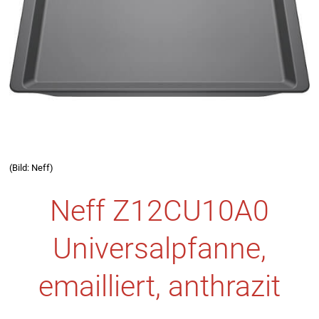
(Bild: Neff)
Neff Z12CU10A0
Universalpfanne,
emailliert, anthrazit