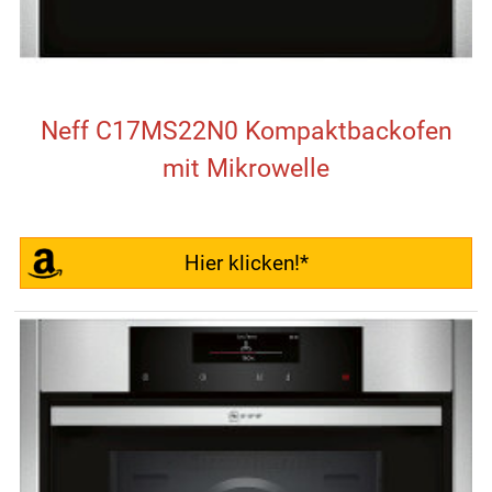
Neff C17MS22N0 Kompaktbackofen
mit Mikrowelle
Hier klicken!*