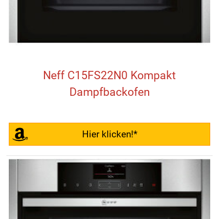
Neff C15FS22N0 Kompakt
Dampfbackofen
Hier klicken!*