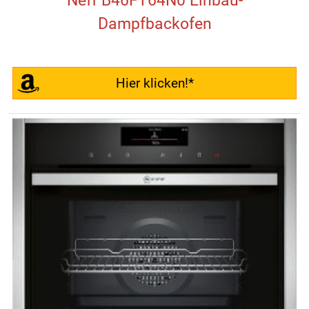
Neff B46FT64N0 Einbau-
Dampfbackofen
Hier klicken!*