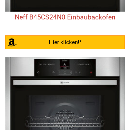
Neff B45CS24N0 Einbaubackofen
Hier klicken!*