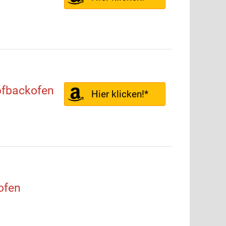
fbackofen
Hier klicken!*
ofen