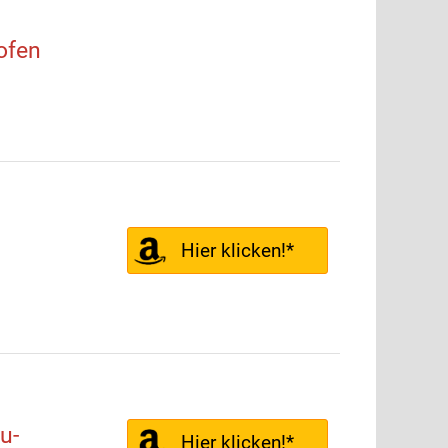
ofen
Hier klicken!*
u-
Hier klicken!*