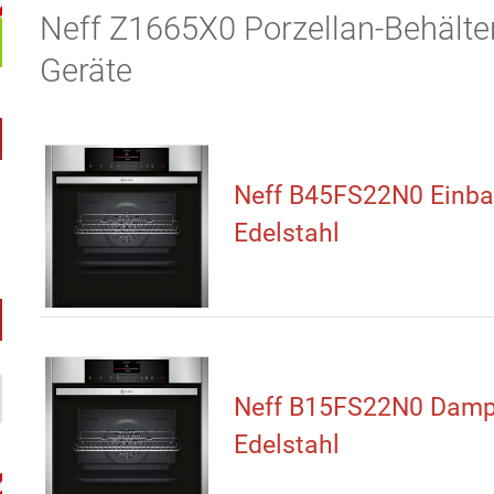
Neff Z1665X0 Porzellan-Behälter
Geräte
Neff B45FS22N0 Einb
Edelstahl
Neff B15FS22N0 Damp
Edelstahl