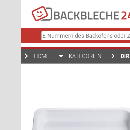
E-
Nummern
des
Backofens
HOME
KATEGORIEN
DIR
oder
Zubehörs
(keine
Sonderzeichen)