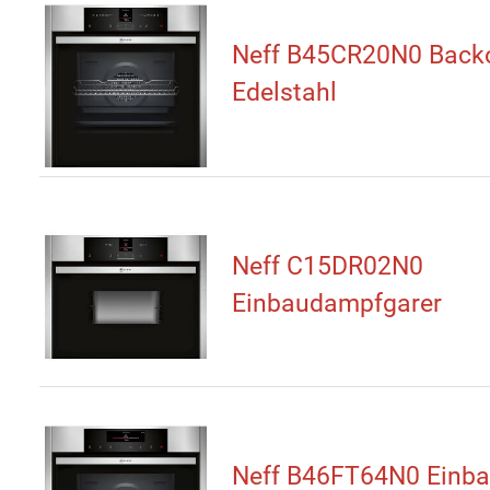
Neff B45CR20N0 Back
Edelstahl
Neff C15DR02N0
Einbaudampfgarer
Neff B46FT64N0 Einba