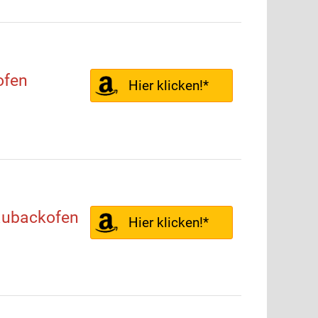
ofen
Hier klicken!*
aubackofen
Hier klicken!*