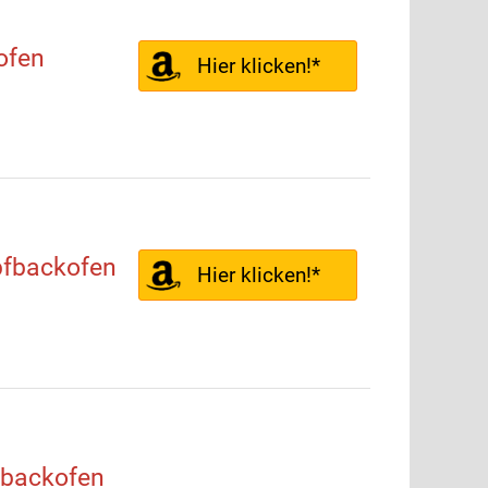
ofen
Hier klicken!*
fbackofen
Hier klicken!*
backofen