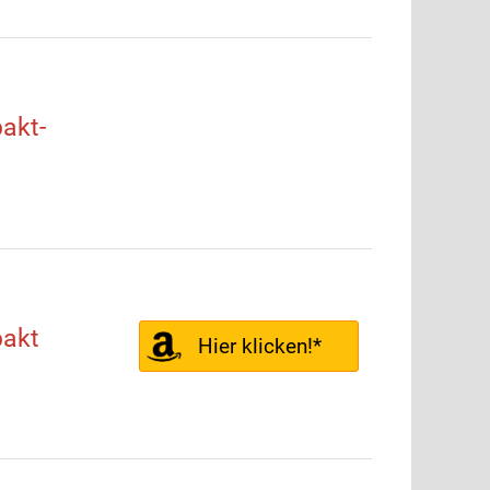
akt-
akt
Hier klicken!*