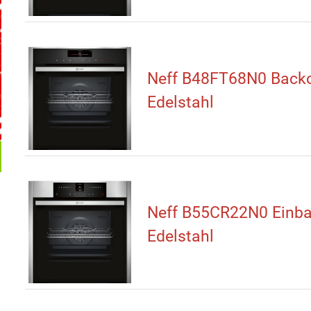
Neff B48FT68N0 Back
Edelstahl
Neff B55CR22N0 Einb
Edelstahl