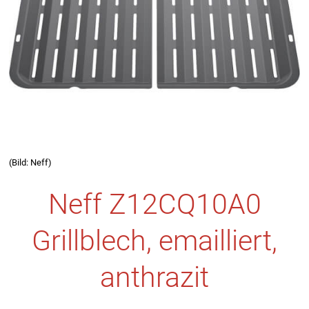
(Bild: Neff)
Neff Z12CQ10A0
Grillblech, emailliert,
anthrazit