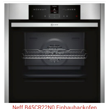
Neff B45CR22N0 Einbaubackofen