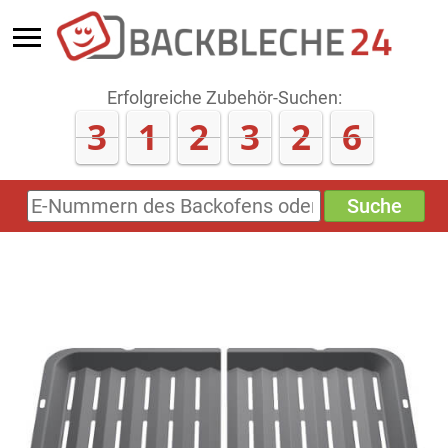
Erfolgreiche Zubehör-Suchen:
3
1
2
3
2
6
Suche
E-
Nummern
des
Backofens
oder
Zubehörs
(keine
Sonderzeichen)