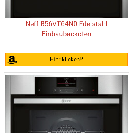
Neff B56VT64N0 Edelstahl
Einbaubackofen
Hier klicken!*