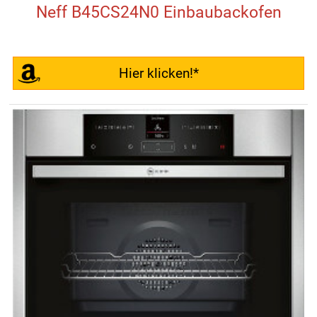
Neff B45CS24N0 Einbaubackofen
Hier klicken!*