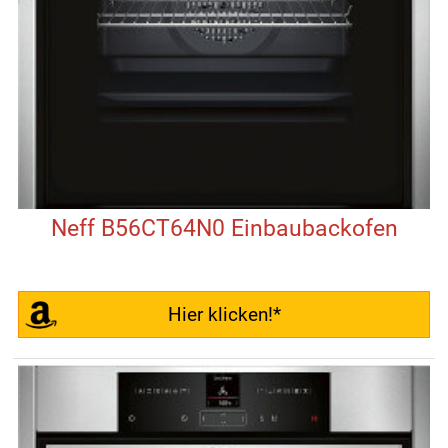
Neff B56CT64N0 Einbaubackofen
Hier klicken!*