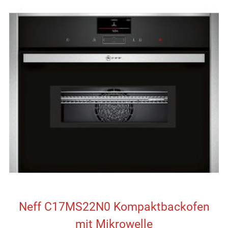
Neff C17MS22N0 Kompaktbackofen
mit Mikrowelle