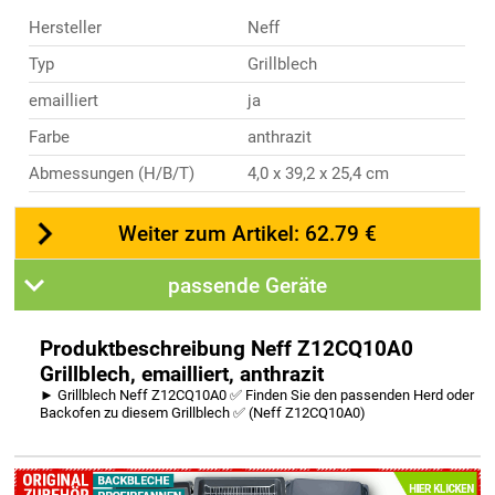
Hersteller
Neff
Typ
Grillblech
emailliert
ja
Farbe
anthrazit
Abmessungen (H/B/T)
4,0 x 39,2 x 25,4 cm
Weiter zum Artikel: 62.79 €
passende Geräte
Produktbeschreibung Neff Z12CQ10A0
Grillblech, emailliert, anthrazit
► Grillblech Neff Z12CQ10A0 ✅ Finden Sie den passenden Herd oder
Backofen zu diesem Grillblech ✅ (Neff Z12CQ10A0)