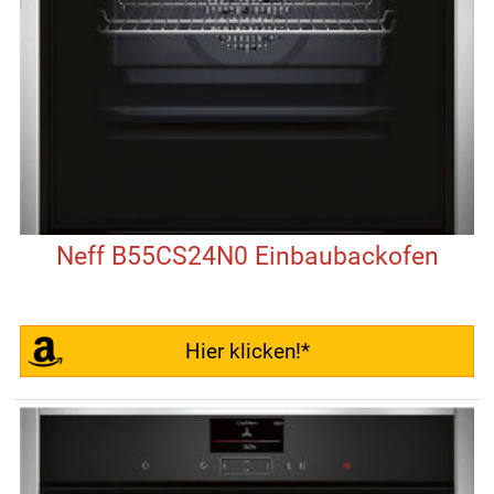
Neff B55CS24N0 Einbaubackofen
Hier klicken!*