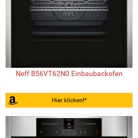
Neff B56VT62N0 Einbaubackofen
Hier klicken!*