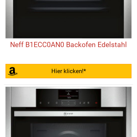
Neff B1ECC0AN0 Backofen Edelstahl
Hier klicken!*