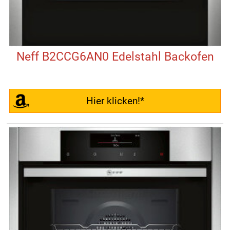
Neff B2CCG6AN0 Edelstahl Backofen
Hier klicken!*