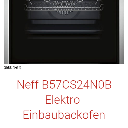
(Bild: Neff)
Neff B57CS24N0B
Elektro-
Einbaubackofen