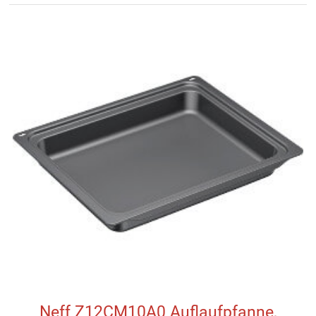
Neff Z12CM10A0 Auflaufpfanne,