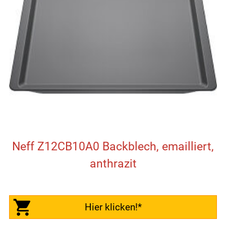
Neff Z12CB10A0 Backblech, emailliert,
anthrazit
Hier klicken!*