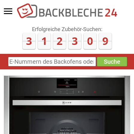
Erfolgreiche Zubehör-Suchen:
3
1
2
3
0
9
Suche
E-
Nummern
des
Backofens
oder
Zubehörs
(keine
Sonderzeichen)