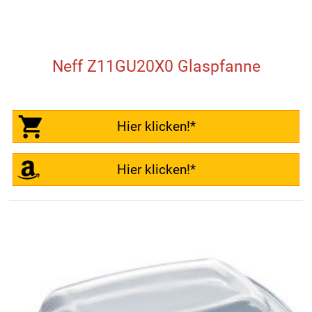
Neff Z11GU20X0 Glaspfanne
Hier klicken!*
Hier klicken!*