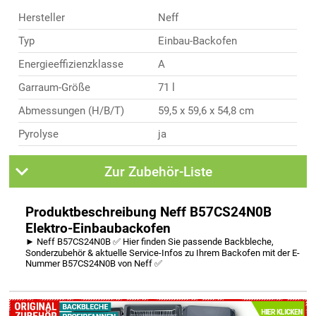
Hersteller
Neff
Typ
Einbau-Backofen
Energieeffizienzklasse
A
Garraum-Größe
71 l
Abmessungen (H/B/T)
59,5 x 59,6 x 54,8 cm
Pyrolyse
ja
Zur Zubehör-Liste
Produktbeschreibung Neff B57CS24N0B
Elektro-Einbaubackofen
► Neff B57CS24N0B ✅ Hier finden Sie passende Backbleche,
Sonderzubehör & aktuelle Service-Infos zu Ihrem Backofen mit der E-
Nummer B57CS24N0B von Neff ✅