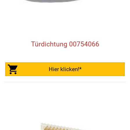
Türdichtung 00754066
Hier klicken!*