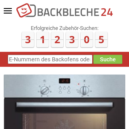
Erfolgreiche Zubehör-Suchen:
3
1
2
3
0
5
Suche
E-
Nummern
des
Backofens
oder
Zubehörs
(keine
Sonderzeichen)