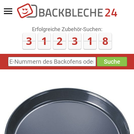
Erfolgreiche Zubehör-Suchen:
3
1
2
3
1
8
Suche
E-
Nummern
des
Backofens
oder
Zubehörs
(keine
Sonderzeichen)