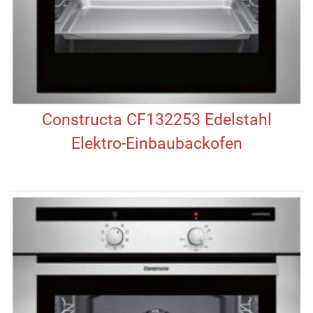
Constructa CF132253 Edelstahl
Elektro-Einbaubackofen