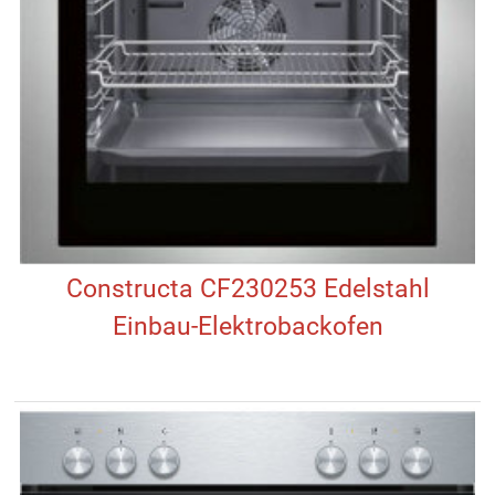
Constructa CF230253 Edelstahl
Einbau-Elektrobackofen