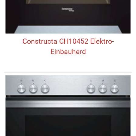
Constructa CH10452 Elektro-
Einbauherd