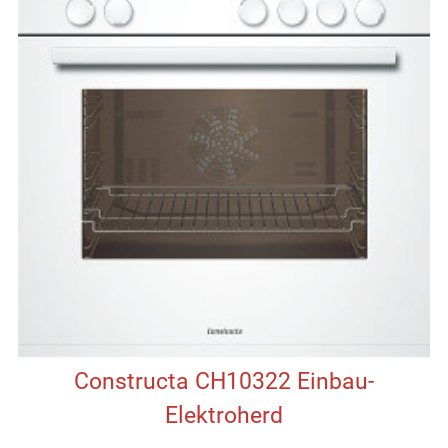
Constructa CH10322 Einbau-
Elektroherd