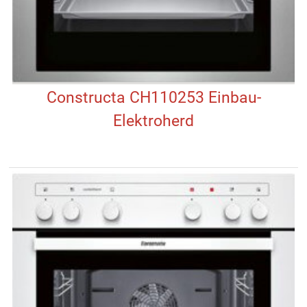
Constructa CH110253 Einbau-
Elektroherd