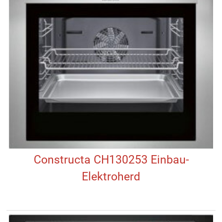
Constructa CH130253 Einbau-
Elektroherd