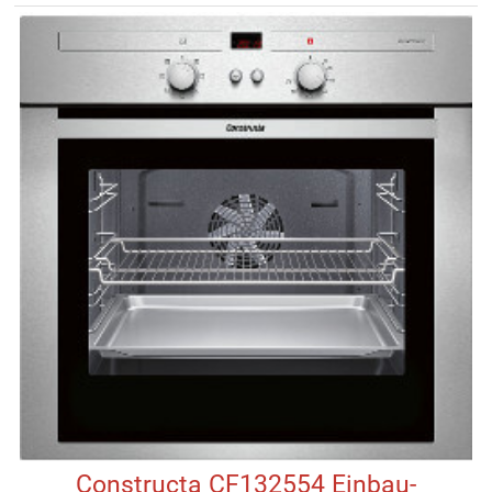
Constructa CF132554 Einbau-