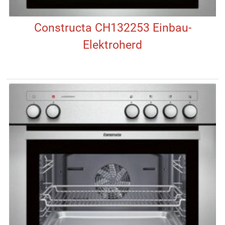
Constructa CH132253 Einbau-
Elektroherd