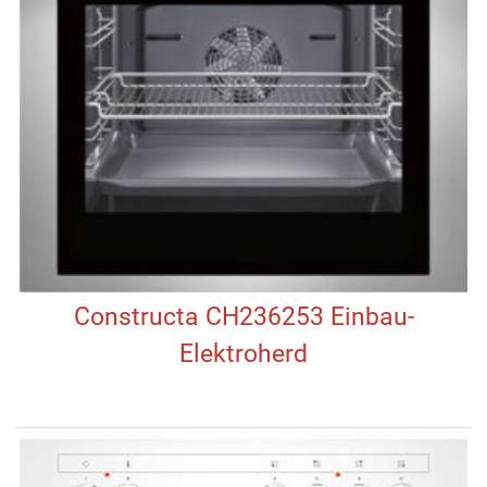
Constructa CH236253 Einbau-
Elektroherd