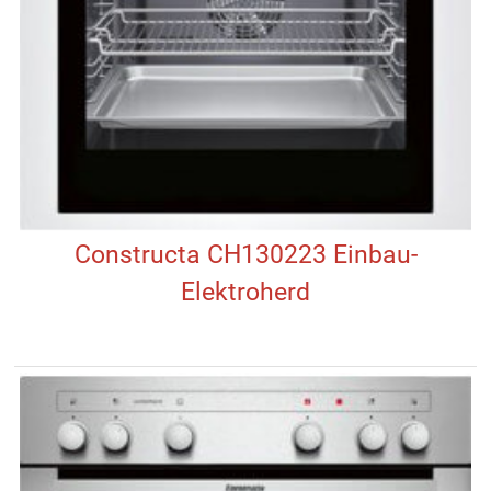
Constructa CH130223 Einbau-
Elektroherd