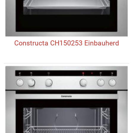
Constructa CH150253 Einbauherd