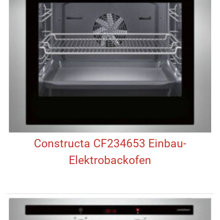
Constructa CF234653 Einbau-
Elektrobackofen