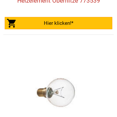
Heizelement Oberhitze 773539
Hier klicken!*