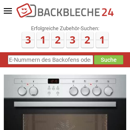
Erfolgreiche Zubehör-Suchen:
3
1
2
3
2
1
Suche
E-
Nummern
des
Backofens
oder
Zubehörs
(keine
Sonderzeichen)