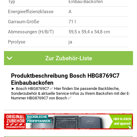
Typ
Einbau-Backofen
Energieeffizienzklasse
A
Garraum-Größe
71 l
Abmessungen (H/B/T)
59,5 x 59,4 x 54,8 cm
Pyrolyse
ja
Zur Zubehör-Liste
Produktbeschreibung Bosch HBG8769C7
Einbaubackofen
► Bosch HBG8769C7 ✅ Hier finden Sie passende Backbleche,
Sonderzubehör & aktuelle Service-Infos zu Ihrem Backofen mit der E-
Nummer HBG8769C7 von Bosch ✅