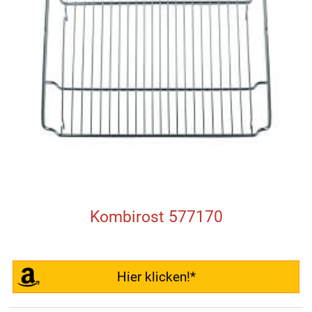
Kombirost 577170
Hier klicken!*