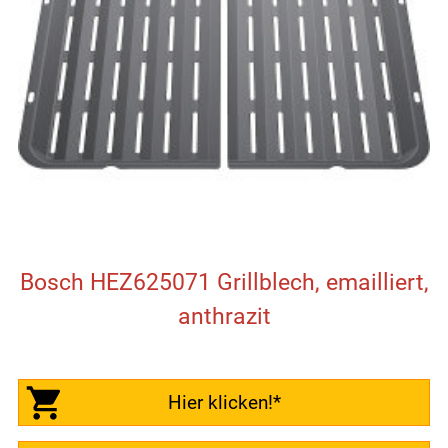
Bosch HEZ625071 Grillblech, emailliert,
anthrazit
Hier klicken!*