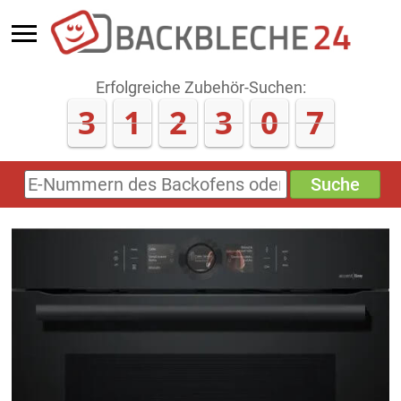
Erfolgreiche Zubehör-Suchen:
3
1
2
3
0
7
Suche
E-
Nummern
des
Backofens
oder
Zubehörs
(keine
Sonderzeichen)