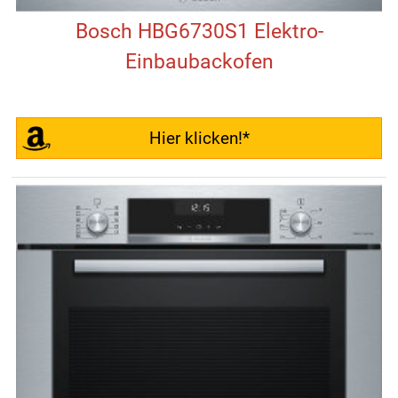
Bosch HBG6730S1 Elektro-
Einbaubackofen
Hier klicken!*