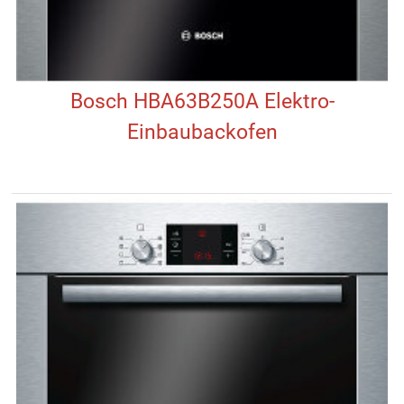
Bosch HBA63B250A Elektro-
Einbaubackofen