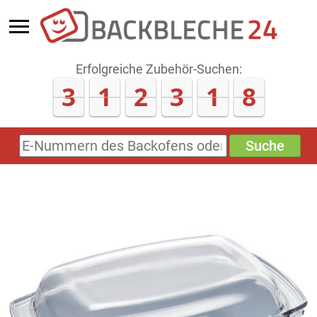
Erfolgreiche Zubehör-Suchen:
3
1
2
3
1
8
Suche
E-
Nummern
des
Backofens
oder
Zubehörs
(keine
Sonderzeichen)