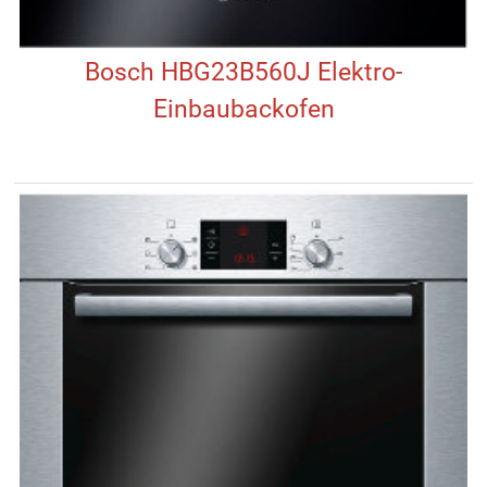
Bosch HBG23B560J Elektro-
Einbaubackofen