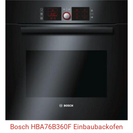
Bosch HBA76B360F Einbaubackofen