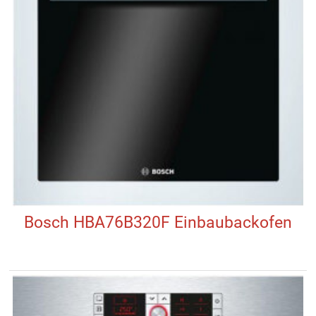
Bosch HBA76B320F Einbaubackofen