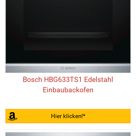
Bosch HBG633TS1 Edelstahl
Einbaubackofen
Hier klicken!*