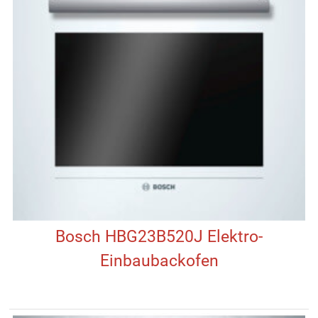
Bosch HBG23B520J Elektro-
Einbaubackofen