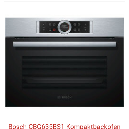
Bosch CBG635BS1 Kompaktbackofen