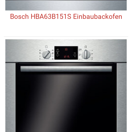
Bosch HBA63B151S Einbaubackofen