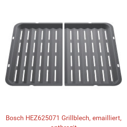
Bosch HEZ625071 Grillblech, emailliert,