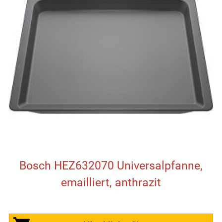
Bosch HEZ632070 Universalpfanne,
emailliert, anthrazit