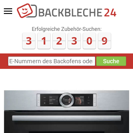
Erfolgreiche Zubehör-Suchen:
3
1
2
3
0
9
Suche
E-
Nummern
des
Backofens
oder
Zubehörs
(keine
Sonderzeichen)