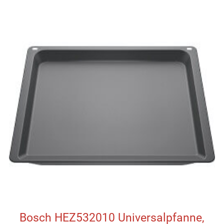
Bosch HEZ532010 Universalpfanne,