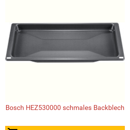
Bosch HEZ530000 schmales Backblech