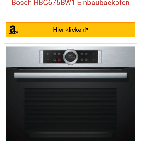
Bosch HBG675BW1 Einbaubackofen
Hier klicken!*