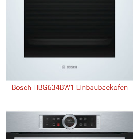
Bosch HBG634BW1 Einbaubackofen