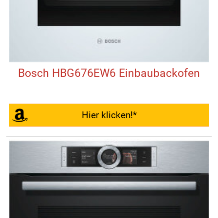
Bosch HBG676EW6 Einbaubackofen
Hier klicken!*