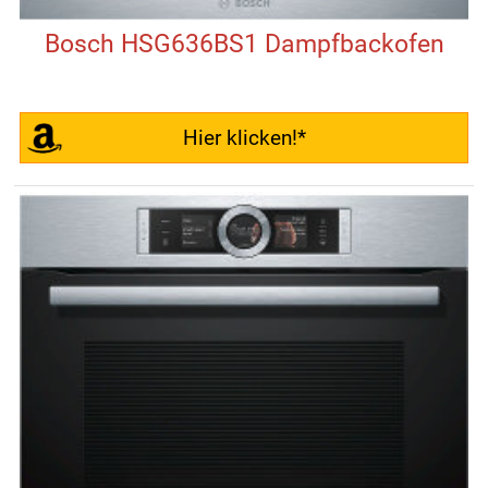
Bosch HSG636BS1 Dampfbackofen
Hier klicken!*