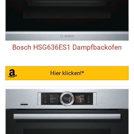
Bosch HSG636ES1 Dampfbackofen
Hier klicken!*