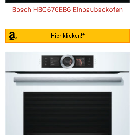
Bosch HBG676EB6 Einbaubackofen
Hier klicken!*