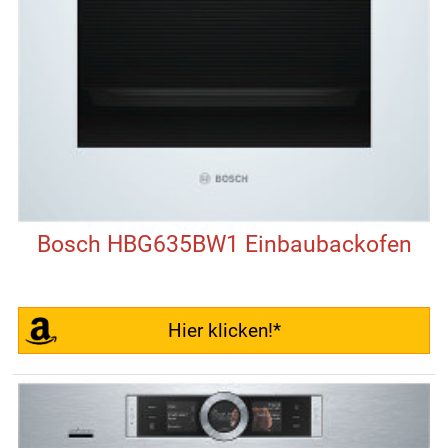
Bosch HBG635BW1 Einbaubackofen
Hier klicken!*