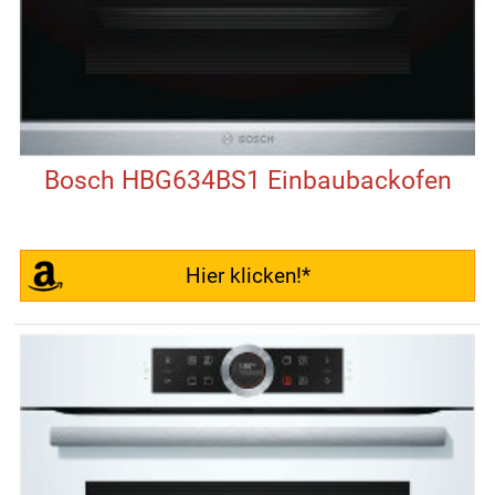
Bosch HBG634BS1 Einbaubackofen
Hier klicken!*