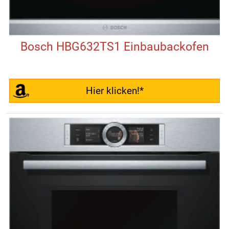
Bosch HBG632TS1 Einbaubackofen
Hier klicken!*