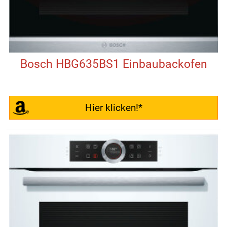
Bosch HBG635BS1 Einbaubackofen
Hier klicken!*