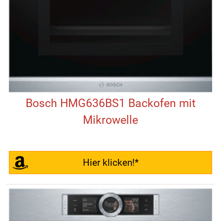
Bosch HMG636BS1 Backofen mit
Mikrowelle
Hier klicken!*