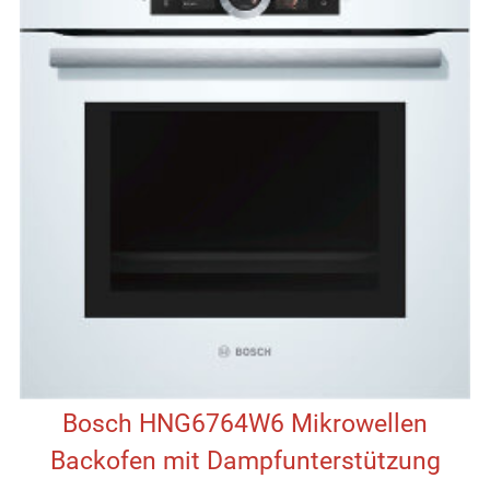
Bosch HNG6764W6 Mikrowellen
Backofen mit Dampfunterstützung