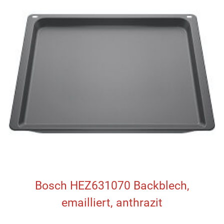
Bosch HEZ631070 Backblech,
emailliert, anthrazit