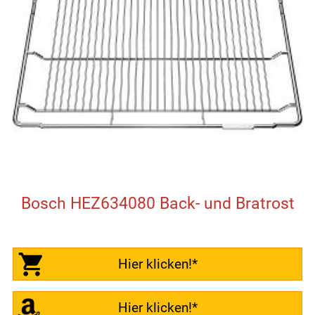
Bosch HEZ634080 Back- und Bratrost
Hier klicken!*
Hier klicken!*