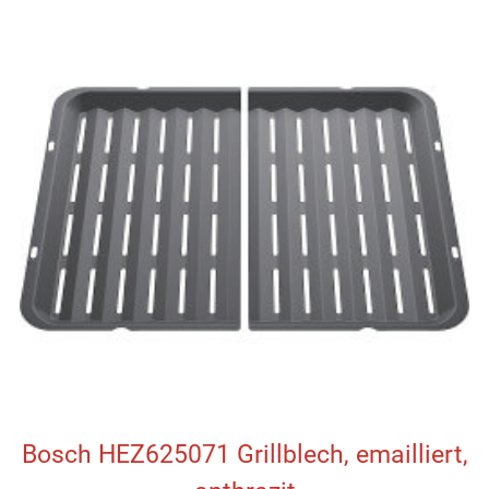
Bosch HEZ625071 Grillblech, emailliert,