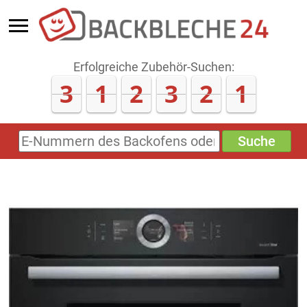
Erfolgreiche Zubehör-Suchen:
3
1
2
3
2
1
Suche
E-
Nummern
des
Backofens
oder
Zubehörs
(keine
Sonderzeichen)