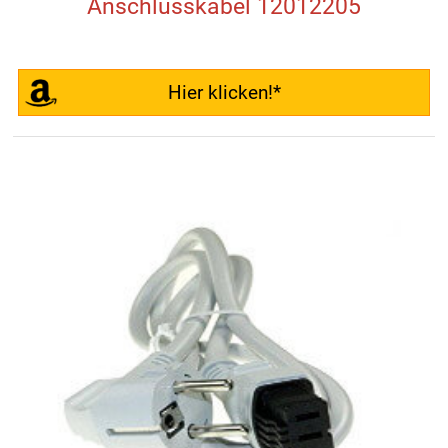
Anschlusskabel 12012205
Hier klicken!*