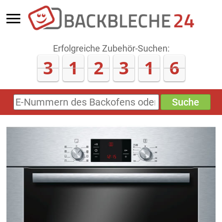
Erfolgreiche Zubehör-Suchen:
3
1
2
3
1
6
Suche
E-
Nummern
des
Backofens
oder
Zubehörs
(keine
Sonderzeichen)