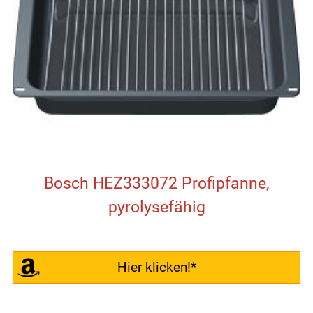
Bosch HEZ333072 Profipfanne,
pyrolysefähig
Hier klicken!*