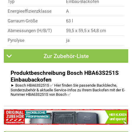
Typ
Einbau-Backofen
Energieeffizienzklasse
A
Garraum-Größe
63 l
Abmessungen (H/B/T)
59,5 x 59,5 x 54,8 cm
Pyrolyse
ja
Zur Zubehör-Liste
Produktbeschreibung Bosch HBA63S251S
Einbaubackofen
► Bosch HBA63S251S ✅ Hier finden Sie passende Backbleche,
Sonderzubehör & aktuelle Service-Infos zu Ihrem Backofen mit der E-
Nummer HBA63S251S von Bosch ✅