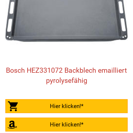
Bosch HEZ331072 Backblech emailliert
pyrolysefähig
Hier klicken!*
Hier klicken!*