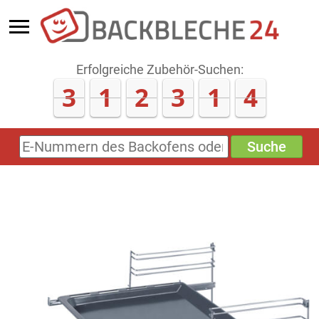
Erfolgreiche Zubehör-Suchen:
3
1
2
3
1
4
Suche
E-
Nummern
des
Backofens
oder
Zubehörs
(keine
Sonderzeichen)