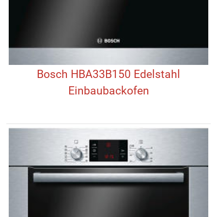
Bosch HBA33B150 Edelstahl
Einbaubackofen