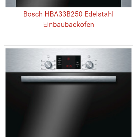
Bosch HBA33B250 Edelstahl
Einbaubackofen