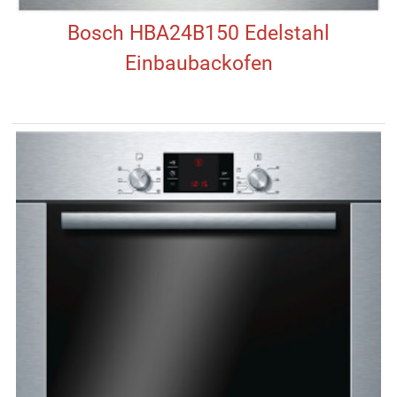
Bosch HBA24B150 Edelstahl
Einbaubackofen