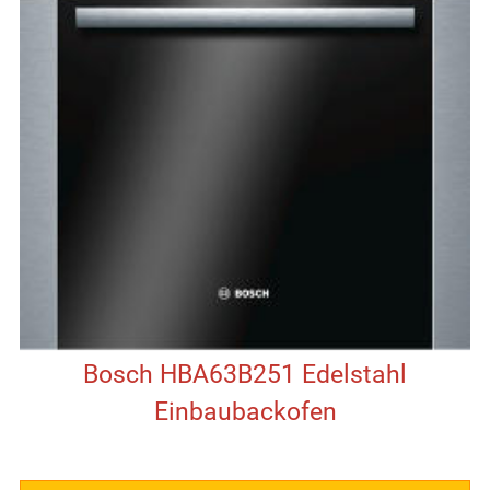
Bosch HBA63B251 Edelstahl
Einbaubackofen