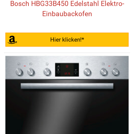
Bosch HBG33B450 Edelstahl Elektro-
Einbaubackofen
Hier klicken!*