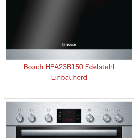
Bosch HEA23B150 Edelstahl
Einbauherd