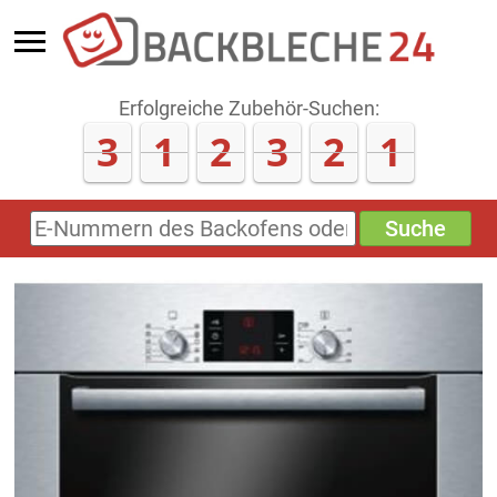
Erfolgreiche Zubehör-Suchen:
3
1
2
3
2
1
Suche
E-
Nummern
des
Backofens
oder
Zubehörs
(keine
Sonderzeichen)