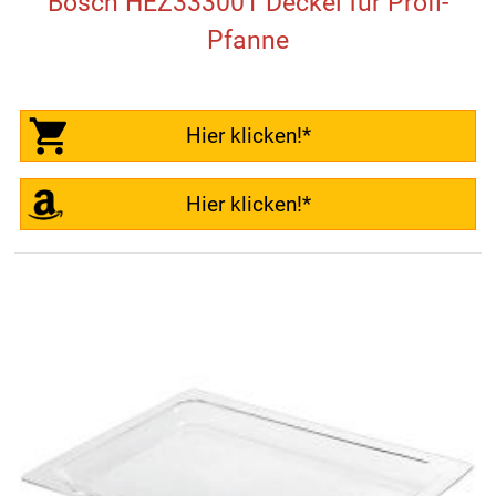
Bosch HEZ333001 Deckel für Profi-
Pfanne
Hier klicken!*
Hier klicken!*