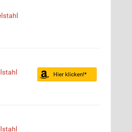
lstahl
stahl
Hier klicken!*
stahl