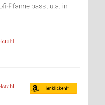
i-Pfanne passt u.a. in
lstahl
lstahl
Hier klicken!*