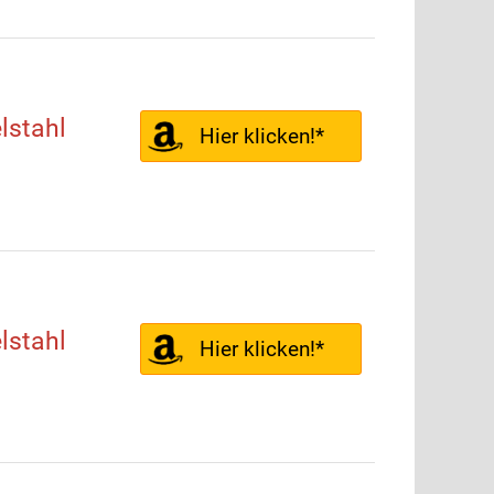
lstahl
Hier klicken!*
lstahl
Hier klicken!*