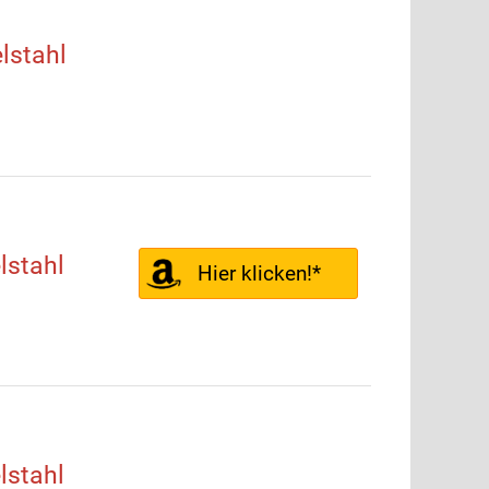
lstahl
stahl
Hier klicken!*
stahl