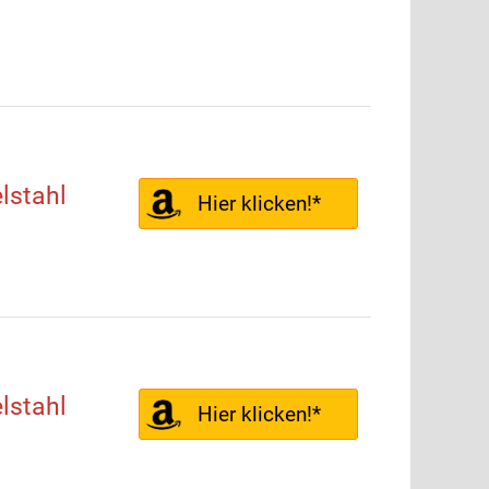
lstahl
Hier klicken!*
lstahl
Hier klicken!*