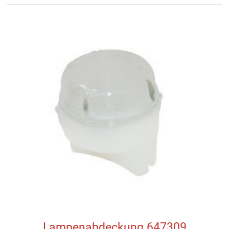
Lampenabdeckung 647309