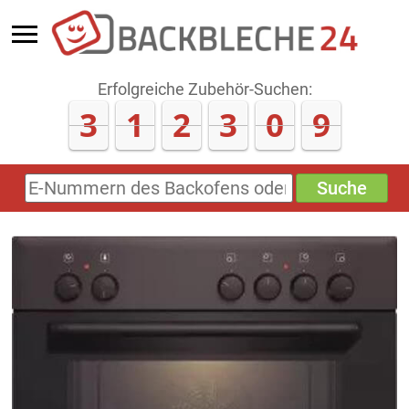
Erfolgreiche Zubehör-Suchen:
3
1
2
3
0
9
Suche
E-
Nummern
des
Backofens
oder
Zubehörs
(keine
Sonderzeichen)