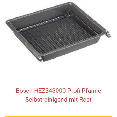
Bosch HEZ343000 Profi-Pfanne
Selbstreinigend mit Rost