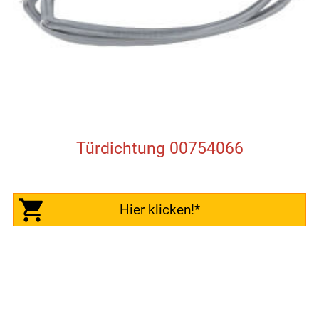
Türdichtung 00754066
Hier klicken!*