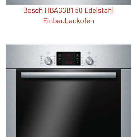
Bosch HBA33B150 Edelstahl
Einbaubackofen