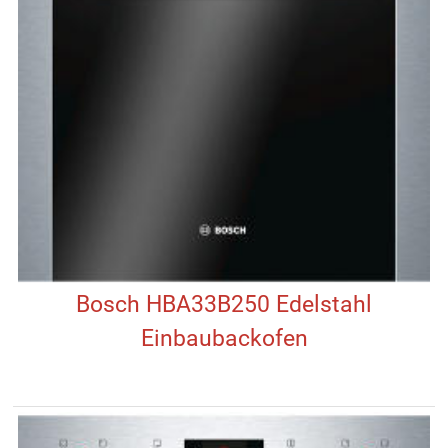
Bosch HBA33B250 Edelstahl
Einbaubackofen