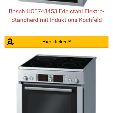
Bosch HCE748453 Edelstahl Elektro-
Standherd mit Induktions-Kochfeld
Hier klicken!*