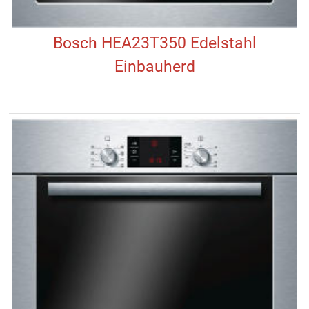
Bosch HEA23T350 Edelstahl
Einbauherd