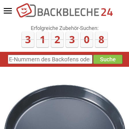
Erfolgreiche Zubehör-Suchen:
3
1
2
3
0
8
Suche
E-
Nummern
des
Backofens
oder
Zubehörs
(keine
Sonderzeichen)