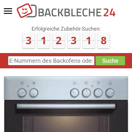
Erfolgreiche Zubehör-Suchen:
3
1
2
3
1
8
Suche
E-
Nummern
des
Backofens
oder
Zubehörs
(keine
Sonderzeichen)