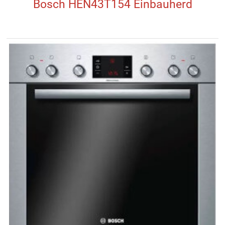
Bosch HEN43T154 Einbauherd