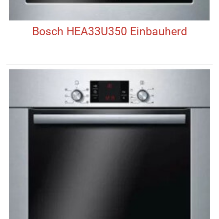
Bosch HEA33U350 Einbauherd