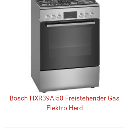
Bosch HXR39AI50 Freistehender Gas
Elektro Herd