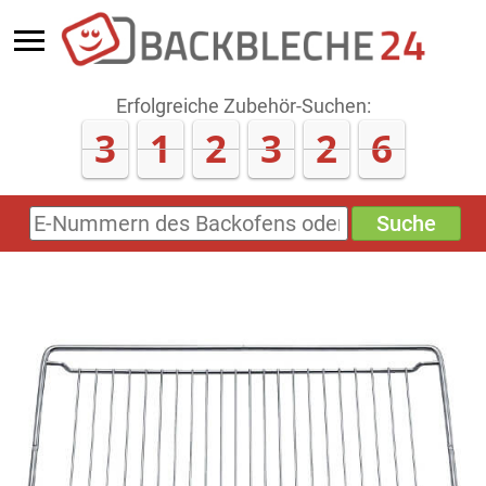
Erfolgreiche Zubehör-Suchen:
3
1
2
3
2
6
Suche
E-
Nummern
des
Backofens
oder
Zubehörs
(keine
Sonderzeichen)