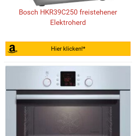
Bosch HKR39C250 freistehener
Elektroherd
Hier klicken!*