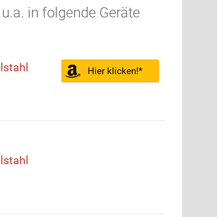
.a. in folgende Geräte
stahl
Hier klicken!*
stahl