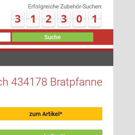
Erfolgreiche Zubehör-Suchen:
3
1
2
3
0
9
Suche
ch 434178 Bratpfanne
zum Artikel*