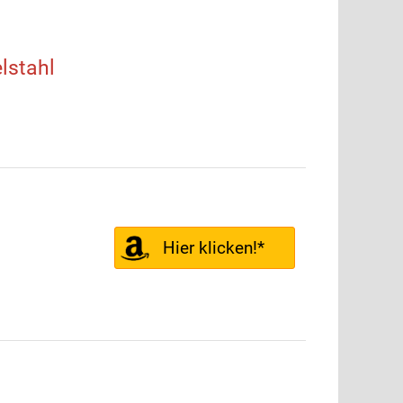
lstahl
Hier klicken!*