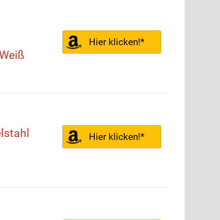
Hier klicken!*
 Weiß
lstahl
Hier klicken!*