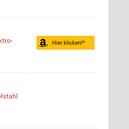
tro-
Hier klicken!*
lstahl