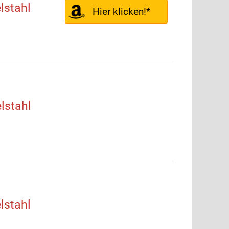
lstahl
Hier klicken!*
lstahl
lstahl