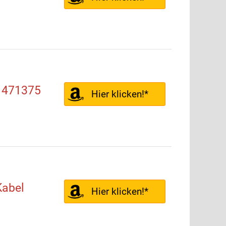
e 471375
Hier klicken!*
Kabel
Hier klicken!*