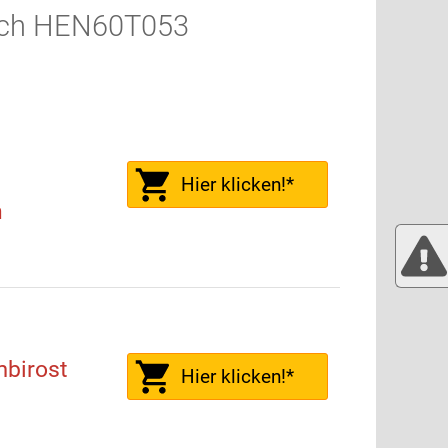
sch HEN60T053
Hier klicken!*
h
birost
Hier klicken!*