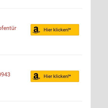
ofentür
Hier klicken!*
0943
Hier klicken!*