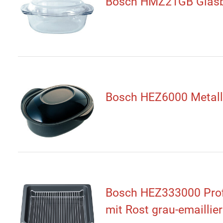
Bosch HMZ21GB Glasbr
Bosch HEZ6000 Metallb
Bosch HEZ333000 Prof
mit Rost grau-emaillier