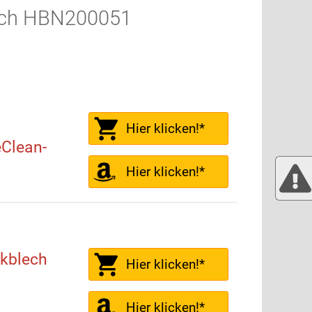
sch HBN200051
Hier klicken!*
eClean-
Hier klicken!*
kblech
Hier klicken!*
Hier klicken!*