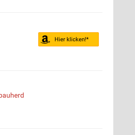
Hier klicken!*
bauherd