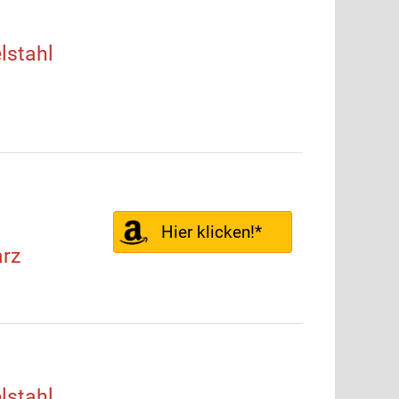
lstahl
Hier klicken!*
rz
lstahl