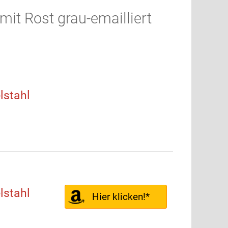
it Rost grau-emailliert
stahl
stahl
Hier klicken!*