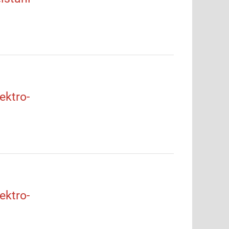
ktro-
ktro-