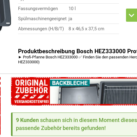
Fassungsvermögen
10 l
Spülmaschinengeeignet
ja
Abmessungen (H/B/T)
8 x 46,5 x 37,5 cm
Produktbeschreibung Bosch HEZ333000 Profi-
► Profi-Pfanne Bosch HEZ333000 ✅ Finden Sie den passenden Herd 
HEZ333000)
9 Kunden
schauen sich in diesem Moment dieses 
passende Zubehör bereits gefunden!