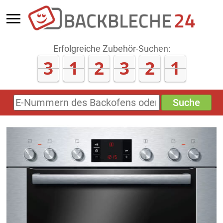
Erfolgreiche Zubehör-Suchen:
3
1
2
3
2
1
Suche
E-
Nummern
des
Backofens
oder
Zubehörs
(keine
Sonderzeichen)