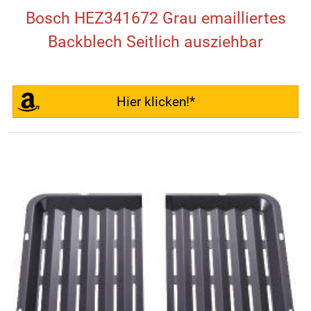
Bosch HEZ341672 Grau emailliertes
Backblech Seitlich ausziehbar
Hier klicken!*