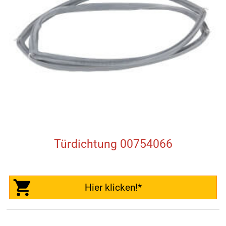
Türdichtung 00754066
Hier klicken!*