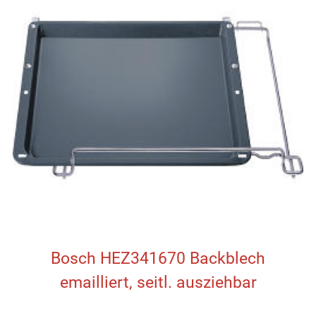
Bosch HEZ341670 Backblech
emailliert, seitl. ausziehbar