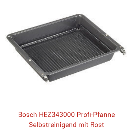
Bosch HEZ343000 Profi-Pfanne
Selbstreinigend mit Rost