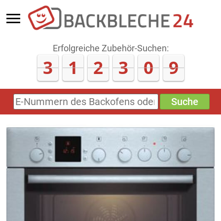
Erfolgreiche Zubehör-Suchen:
3
1
2
3
0
9
Suche
E-
Nummern
des
Backofens
oder
Zubehörs
(keine
Sonderzeichen)