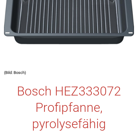
(Bild: Bosch)
Bosch HEZ333072
Profipfanne,
pyrolysefähig