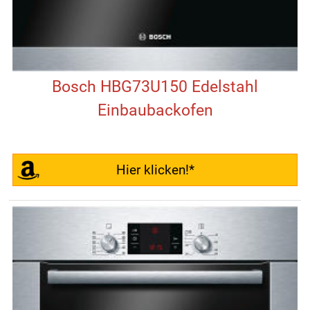
Bosch HBG73U150 Edelstahl
Einbaubackofen
Hier klicken!*