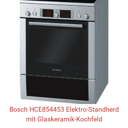
Bosch HCE854453 Elektro-Standherd
mit Glaskeramik-Kochfeld