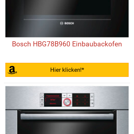
Bosch HBG78B960 Einbaubackofen
Hier klicken!*