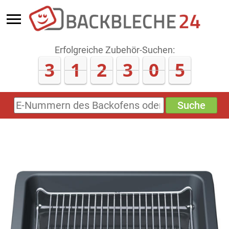
Erfolgreiche Zubehör-Suchen:
3
1
2
3
0
5
Suche
E-
Nummern
des
Backofens
oder
Zubehörs
(keine
Sonderzeichen)