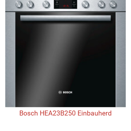
Bosch HEA23B250 Einbauherd