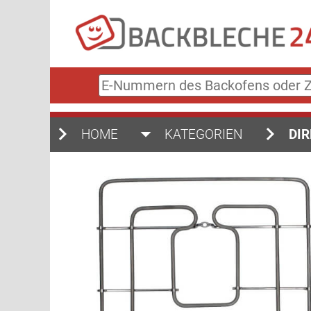
E-
Nummern
des
Backofens
HOME
KATEGORIEN
DIR
oder
Zubehörs
(keine
Sonderzeichen)