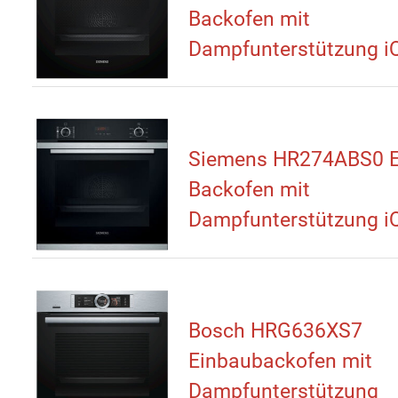
Backofen mit
Dampfunterstützung i
Siemens HR274ABS0 E
Backofen mit
Dampfunterstützung i
Bosch HRG636XS7
Einbaubackofen mit
Dampfunterstützung