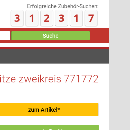
Erfolgreiche Zubehör-Suchen:
3
1
2
3
2
1
Suche
itze zweikreis 771772
zum Artikel*