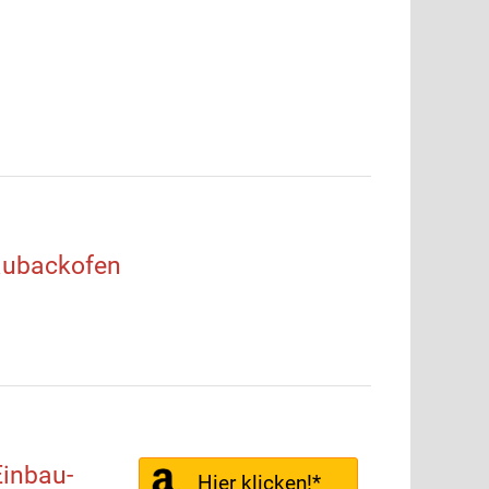
aubackofen
inbau-
Hier klicken!*