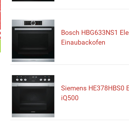
Bosch HBG633NS1 Elek
Einaubackofen
Siemens HE378HBS0 E
iQ500