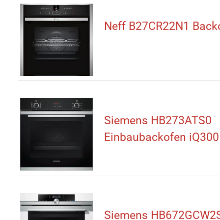
Neff B27CR22N1 Back
Siemens HB273ATS0
Einbaubackofen iQ300
Siemens HB672GCW2S