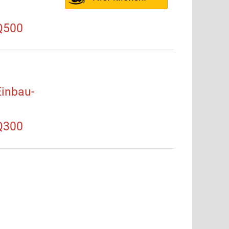
Q500
inbau-
Q300