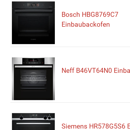
Bosch HBG8769C7
Einbaubackofen
Neff B46VT64N0 Einb
Siemens HR578G5S6 E