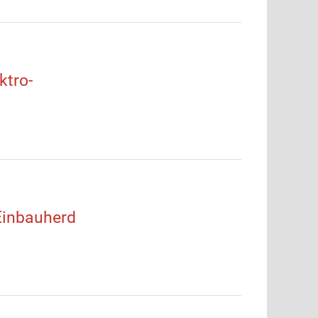
tro-
inbauherd