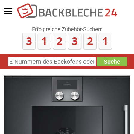
Erfolgreiche Zubehör-Suchen:
3
1
2
3
2
1
Suche
E-
Nummern
des
Backofens
oder
Zubehörs
(keine
Sonderzeichen)