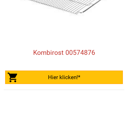
Kombirost 00574876
Hier klicken!*