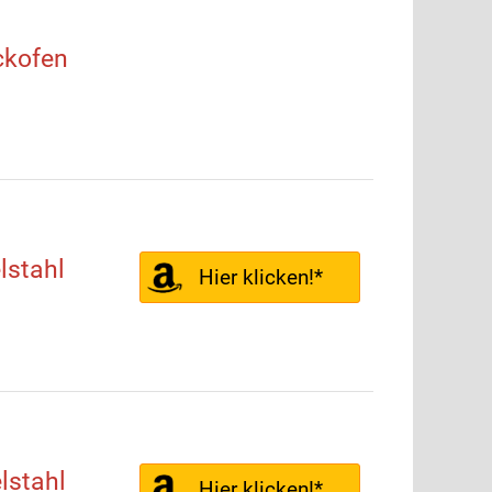
kofen
stahl
Hier klicken!*
lstahl
Hier klicken!*