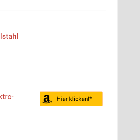
stahl
tro-
Hier klicken!*