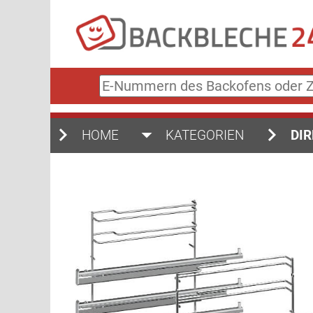
E-
Nummern
des
Backofens
HOME
KATEGORIEN
DIR
oder
Zubehörs
(keine
Sonderzeichen)