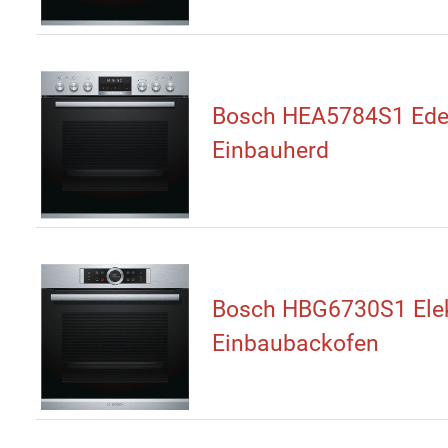
Bosch HEA5784S1 Edel
Einbauherd
Bosch HBG6730S1 Elek
Einbaubackofen