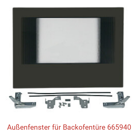
Außenfenster für Backofentüre 665940