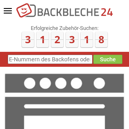
Erfolgreiche Zubehör-Suchen:
3
1
2
3
1
8
Suche
E-
Nummern
des
Backofens
oder
Zubehörs
(keine
Sonderzeichen)