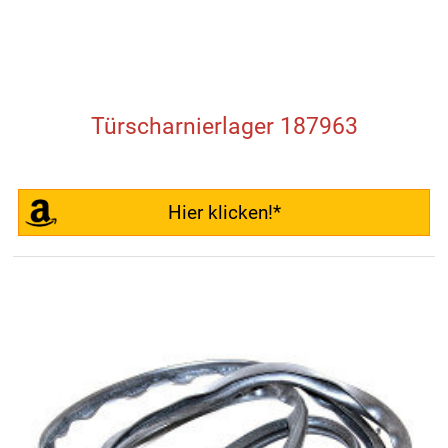
Türscharnierlager 187963
Hier klicken!*